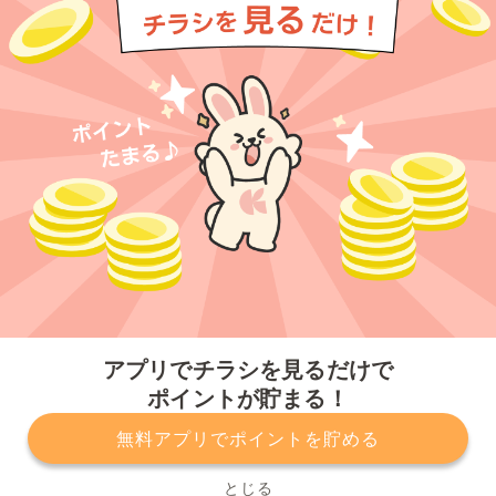
今すぐアプリをダウンロードする
アプリでチラシを見るだけで
ポイントが貯まる！
無料アプリでポイントを貯める
プライバシーポリシー
利用規約
運営会社
サービスに関してのお問い合わせ
チラシ掲載をお考えの方
とじる