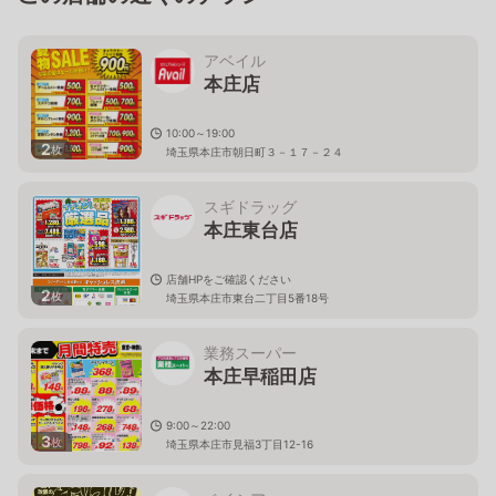
アベイル
本庄店
10:00～19:00
2
枚
埼玉県本庄市朝日町３－１７－２４
スギドラッグ
本庄東台店
店舗HPをご確認ください
2
枚
埼玉県本庄市東台二丁目5番18号
業務スーパー
本庄早稲田店
9:00～22:00
3
枚
埼玉県本庄市見福3丁目12-16