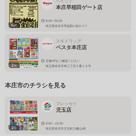
ベイシア
本庄早稲田ゲート店
9:00~20:00
6
枚
埼玉県本庄市早稲田の杜2-1-1
スギドラッグ
ベスタ本庄店
店舗HPをご確認ください
2
枚
埼玉県本庄市寿三丁目５番１９号
本庄市のチラシを見る
フレッセイ
児玉店
9:00～22:00
2
枚
埼玉県本庄市児玉町八幡山49