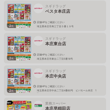
スギドラッグ
ベスタ本庄店
店舗HPをご確認ください
2
枚
埼玉県本庄市寿三丁目５番１９号
スギドラッグ
本庄東台店
店舗HPをご確認ください
2
枚
埼玉県本庄市東台二丁目5番18号
スギドラッグ
本庄中央店
店舗HPをご確認ください
2
埼玉県本庄市中央二丁目4番60号 ビバモール本庄 1
枚
階
業務スーパー
本庄早稲田店