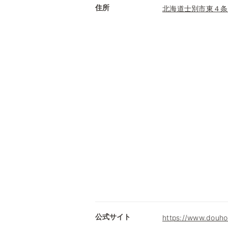
住所
北海道士別市東４条
公式サイト
https://www.douhok