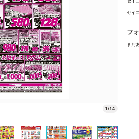
セイ
セイ
フ
まだ
1/14