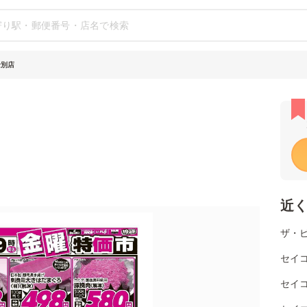
士別店
近
ザ・ビ
セイ
セイ