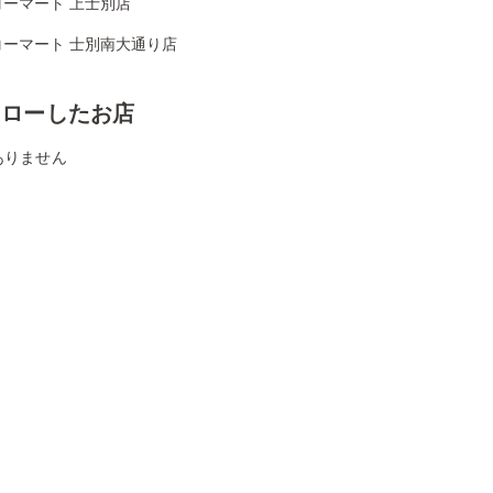
コーマート 上士別店
コーマート 士別南大通り店
ォローしたお店
ありません