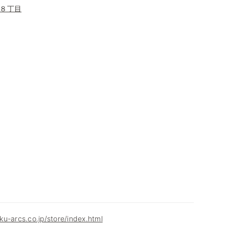
８丁目
u-arcs.co.jp/store/index.html