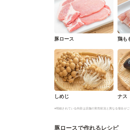
豚ロース
鶏も
しめじ
ナス
※明細されている内容は店舗の実売状況と異なる場合がご
豚ロースで作れるレシピ