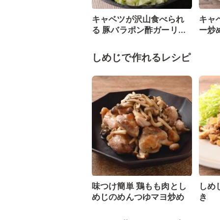
キャベツが沢山食べられ
キャ
る 豚バラポン酢ガーリ...
ー炒
しめじで作れるレシピ
味つけ簡単 鶏もも肉とし
しめ
めじのめんつゆマヨ炒め
き