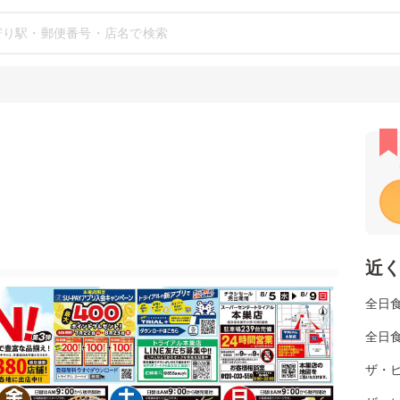
近
全日
全日
ザ・