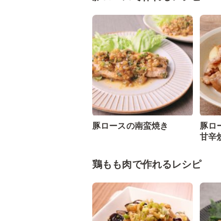
豚ロースの南蛮焼き
豚ロ
甘辛
鶏もも肉で作れるレシピ