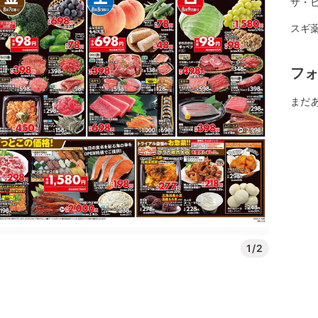
ザ・
スギ薬
フ
まだ
1/2