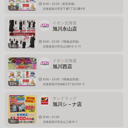
8:00～22:00（直営売場）
7
枚
北海道旭川市宮下通7丁目2番5号
イオン北海道
旭川永山店
8:00～22:00（1階食品売場）
14
枚
北海道旭川市永山3条12-2-11
イオン北海道
旭川西店
8:00～23:00（1階食品売場）
15
枚
北海道旭川市緑町23丁目2161-3
サンドラッグ
旭川シ－ナ店
9:00～21:00
5
枚
北海道旭川市永山三条15-1