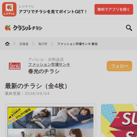
北海道
旭川市
ファッション市場サンキ 春光
アパレル・衣料品店
ファッション市場サンキ
フォロー
春光のチラシ
最新のチラシ（全4枚）
最終更新：2026/08/04