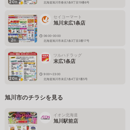
20
枚
北海道旭川市春光1条9丁目19番6号
セイコーマート
旭川末広1条店
06:00-00:00
2
枚
北海道旭川市末広1条3丁目3番17号
ツルハドラッグ
末広1条店
9:00〜23:00
20
枚
北海道旭川市末広1条4丁目1番5号
旭川市のチラシを見る
イオン北海道
旭川駅前店