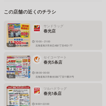
この店舗の近くのチラシ
サンドラッグ
春光店
10:00～21:00
5
枚
北海道旭川市末広4条1丁目452-77
セイコーマート
春光5条店
06:00-00:00
2
枚
北海道旭川市春光5条7丁目11番31号
ツルハドラッグ
春光1条店
9:00〜22:00