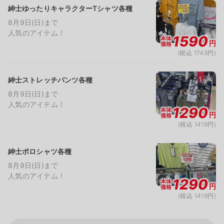
紳士ゆったりキャラクターTシャツ各種
8月9日(日)まで
人気のアイテム！
1590
本体
円
価格
(税込 1749円)
紳士ストレッチパンツ各種
8月9日(日)まで
人気のアイテム！
1290
本体
円
価格
(税込 1419円)
紳士ポロシャツ各種
8月9日(日)まで
人気のアイテム！
1290
本体
円
価格
(税込 1419円)