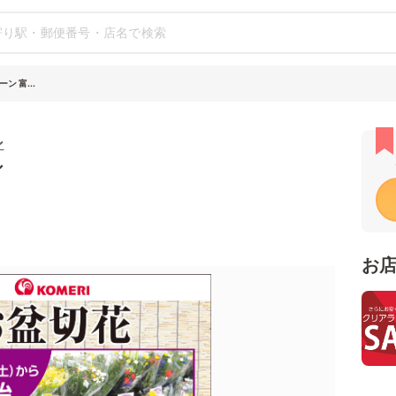
 富...
ン
シ
お