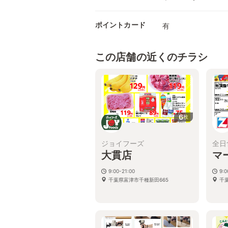
ポイントカード
有
この店舗の近くのチラシ
6
枚
ジョイフーズ
全日
大貫店
マ
9:00-21:00
9:
千葉県富津市千種新田665
千