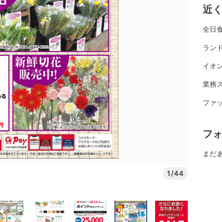
近
全日
ランド
イオン
業務ス
ファ
フ
まだ
1/44