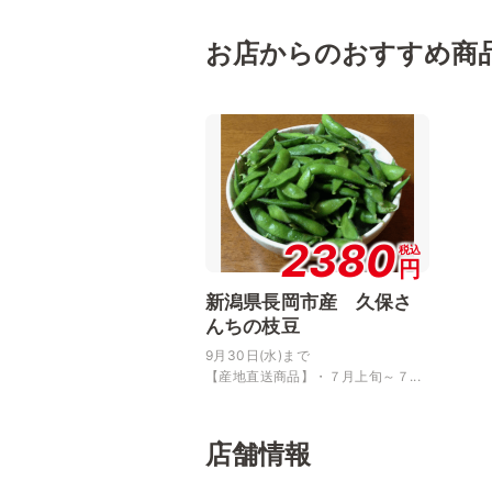
お店からのおすすめ商
2380
税込
円
新潟県長岡市産 久保さ
んちの枝豆
9月30日(水)まで
【産地直送商品】・７月上旬～７...
店舗情報