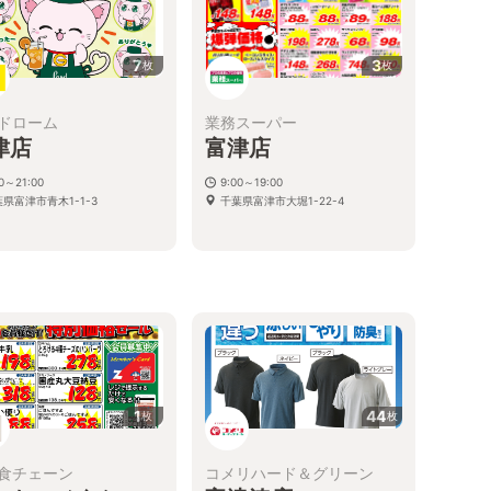
7
3
枚
枚
ドローム
業務スーパー
津店
富津店
00～21:00
9:00～19:00
県富津市青木1-1-3
千葉県富津市大堀1-22-4
1
44
枚
枚
食チェーン
コメリハード＆グリーン