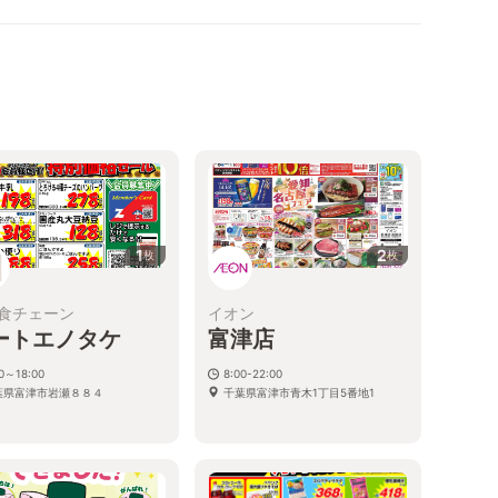
1
2
枚
枚
食チェーン
イオン
ートエノタケ
富津店
00～18:00
8:00-22:00
葉県富津市岩瀬８８４
千葉県富津市青木1丁目5番地1