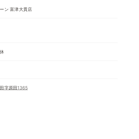
ーン 富津大貫店
～
休
字原田1365