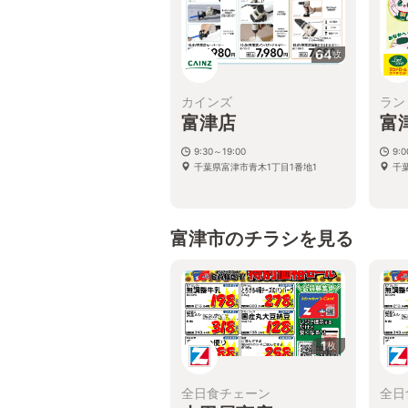
64
枚
カインズ
ラン
富津店
富
9:30～19:00
9:
千葉県富津市青木1丁目1番地1
千葉
富津市のチラシを見る
1
枚
全日食チェーン
全日