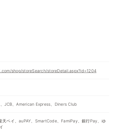
i.com/shop/storeSearch/storeDetail.aspx?id=1204
d、JCB、American Express、Diners Club
天ペイ、auPAY、SmartCode、FamiPay、銀行Pay、ゆ
イ