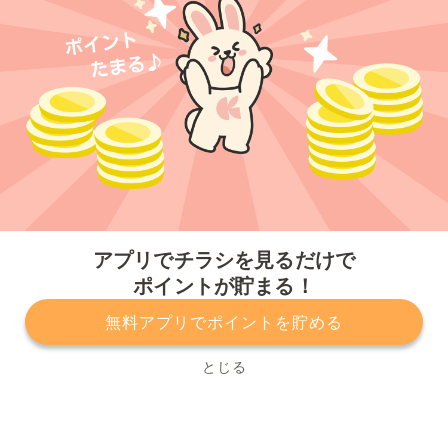
今すぐアプリをダウンロードする
アプリでチラシを見るだけで
ポイントが貯まる！
無料アプリでポイントを貯める
プライバシーポリシー
利用規約
運営会社
サービスに関してのお問い合わせ
チラシ掲載をお考えの方
とじる
Copyright© Kurashiru, Inc. All Rights Reserved.