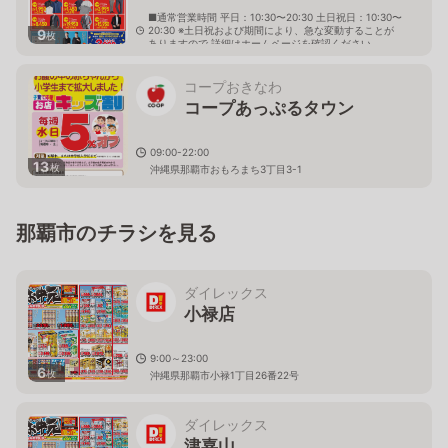
■通常営業時間 平日：10:30〜20:30 土日祝日：10:30〜
20:30 ※土日祝および期間により、急な変動することが
9
枚
ありますので 詳細はホームページを確認ください
沖縄県那覇市おもろまち四丁目2番3号
コープおきなわ
コープあっぷるタウン
09:00-22:00
13
枚
沖縄県那覇市おもろまち3丁目3-1
那覇市のチラシを見る
ダイレックス
小禄店
9:00～23:00
6
枚
沖縄県那覇市小禄1丁目26番22号
ダイレックス
津嘉山