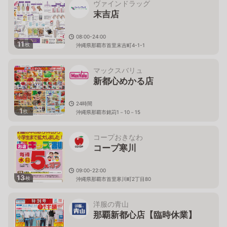
ヴァインドラッグ
末吉店
08:00-24:00
11
枚
沖縄県那覇市首里末吉町4-1-1
マックスバリュ
新都心めかる店
24時間
1
枚
沖縄県那覇市銘苅1－10－15
コープおきなわ
コープ寒川
09:00-22:00
13
枚
沖縄県那覇市首里寒川町2丁目80
洋服の青山
那覇新都心店【臨時休業】