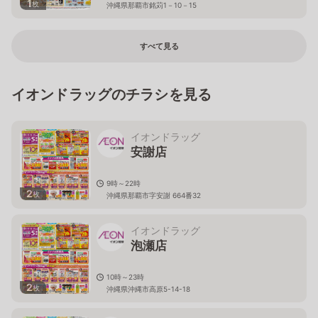
1
枚
沖縄県那覇市銘苅1－10－15
すべて見る
イオンドラッグのチラシを見る
イオンドラッグ
安謝店
9時～22時
2
枚
沖縄県那覇市字安謝 664番32
イオンドラッグ
泡瀬店
10時～23時
2
枚
沖縄県沖縄市高原5-14-18