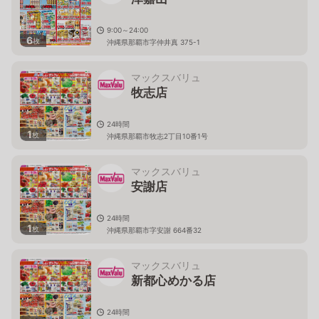
9:00～24:00
6
枚
沖縄県那覇市字仲井真 375-1
マックスバリュ
牧志店
24時間
1
枚
沖縄県那覇市牧志2丁目10番1号
マックスバリュ
安謝店
24時間
1
枚
沖縄県那覇市字安謝 664番32
マックスバリュ
新都心めかる店
24時間