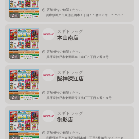
店舗HPをご確認ください
2
兵庫県神戸市東灘区岡本１丁目１１番３６号 ユニハイ
枚
ム岡本１階
スギドラッグ
本山南店
店舗HPをご確認ください
2
枚
兵庫県神戸市東灘区本山南町５丁目２番３号
スギドラッグ
阪神深江店
店舗HPをご確認ください
2
枚
兵庫県神戸市東灘区深江北町三丁目４番１９号
スギドラッグ
御影店
店舗HPをご確認ください
2
兵庫県神戸市東灘区御影本町二丁目6番10号 デイリーカ
枚