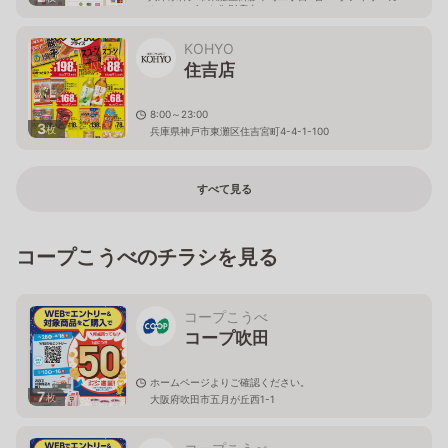
ナートイズミヤ御影店内
KOHYO
住吉店
8:00～23:00
3
枚
兵庫県神戸市東灘区住吉宮町4-4-1-100
すべて見る
コープこうべのチラシを見る
コープこうべ
コープ吹田
ホームページよりご確認ください。
7
枚
大阪府吹田市五月が丘西1-1