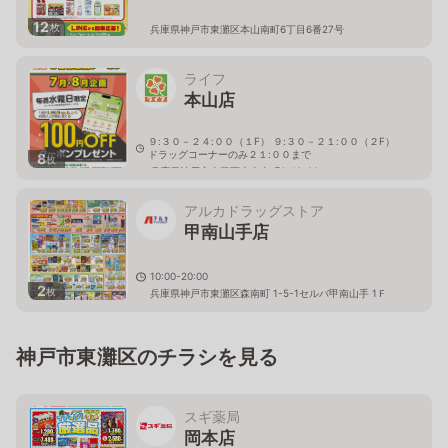
12
枚
兵庫県神戸市東灘区本山南町6丁目6番27号
ライフ
本山店
９:３０－２４:００（１F） ９:３０－２１:００（２F）
ドラッグコーナーのみ２１:００まで
8
枚
兵庫県神戸市東灘区本山南町6-10-28
アルカドラッグストア
甲南山手店
10:00-20:00
2
枚
兵庫県神戸市東灘区森南町 1-5-1セルバ甲南山手 1Ｆ
神戸市東灘区のチラシを見る
スギ薬局
岡本店