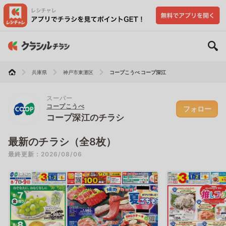
兵庫県
神戸市東灘区
コープこうべ コープ深江
スーパー
コープこうべ
フォロー
コープ深江のチラシ
最新のチラシ（全8枚）
最終更新：2026/08/06