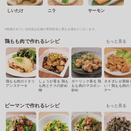
しいたけ
ニラ
サーモン
※明細されている内容は店舗の実売状況と異なる場合がございます。
鶏もも肉で作れるレシピ
もっと見る
鶏もも肉のイタリ
しょうが香る 鶏も
ガーリック香る 鶏
ネギダレが美味
アンステーキ
も肉とナスの炒め
もも肉のマヨポン
い！鶏もも肉の
物
炒め
テー
ピーマンで作れるレシピ
もっと見る