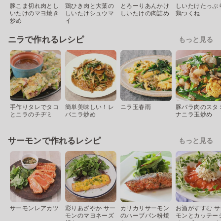
豚こま切れ肉とし
鶏ひき肉と大葉の
とろーりあんかけ
しいたけたっぷ
いたけのマヨ焼き
しいたけシュウマ
しいたけの肉詰め
鶏つくね
炒め
イ
ニラで作れるレシピ
もっと見る
手作りタレでタコ
簡単美味しい！レ
ニラ玉春雨
豚バラ肉のスタ
とニラのチヂミ
バニラ炒め
ナニラ玉炒め
サーモンで作れるレシピ
もっと見る
サーモンレアカツ
彩りあざやか サー
カリカリサーモン
お酒がすすむ サ
モンのマヨネーズ
のハーブパン粉焼
モンとカッテー