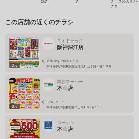
焼き
き
チーズのカルパ
チョ
この店舗の近くのチラシ
スギドラッグ
阪神深江店
店舗HPをご確認ください
2
枚
兵庫県神戸市東灘区深江北町三丁目４番１９号
業務スーパー
本山店
9:00～21:00
3
枚
兵庫県神戸市東灘区本山南町6丁目1-10
コーナン
本山店