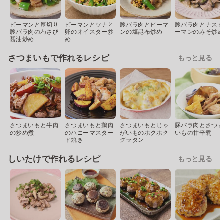
ピーマンと厚切り
ピーマンとツナと
豚バラ肉とピーマ
豚バラ肉とナス
豚バラ肉のわさび
卵のオイスター炒
ンの塩昆布炒め
ーマンのみそ炒
醤油炒め
め
さつまいもで作れるレシピ
もっと見る
さつまいもと牛肉
さつまいもと鶏肉
さつまいもとじゃ
豚バラ肉とさつ
の炒め煮
のハニーマスター
がいものホクホク
いもの甘辛煮
ド焼き
グラタン
しいたけで作れるレシピ
もっと見る