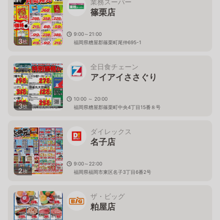
業務スーパー
篠栗店
9:00～21:00
3
枚
福岡県糟屋郡篠栗町尾仲695-1
全日食チェーン
アイアイささぐり
10:00 ～ 20:00
3
枚
福岡県糟屋郡篠栗町中央4丁目15番８号
ダイレックス
名子店
9:00～22:00
2
枚
福岡県福岡市東区名子3丁目6番2号
ザ・ビッグ
粕屋店