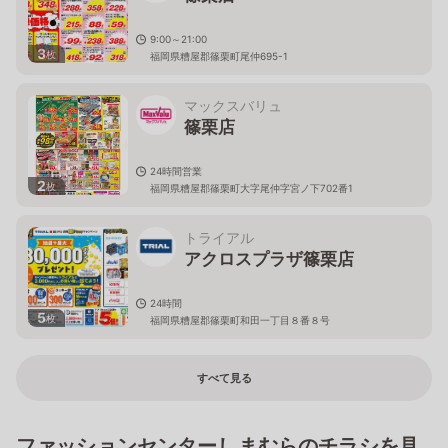
9:00～21:00
3
枚
福岡県糟屋郡篠栗町尾仲695-1
マックスバリュ
篠栗店
24時間営業
2
枚
福岡県糟屋郡篠栗町大字尾仲字宮ノ下702番1
トライアル
アクロスプラザ篠栗店
24時間
5
枚
福岡県糟屋郡篠栗町和田一丁目８番８号
すべて見る
ファッションセンターしまむらのチラシを見