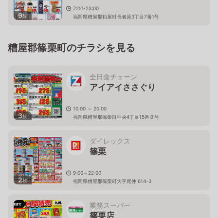
7:00-23:00
9
枚
福岡県糟屋郡粕屋町長者原3丁目7番1号
糟屋郡篠栗町のチラシを見る
全日食チェーン
アイアイささぐり
10:00 ～ 20:00
3
枚
福岡県糟屋郡篠栗町中央4丁目15番８号
ダイレックス
篠栗
9:00～22:00
2
枚
福岡県糟屋郡篠栗町大字尾仲 614-3
業務スーパー
篠栗店