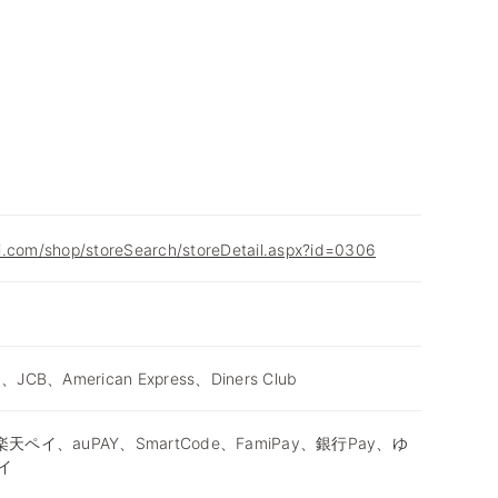
i.com/shop/storeSearch/storeDetail.aspx?id=0306
d、JCB、American Express、Diners Club
天ペイ、auPAY、SmartCode、FamiPay、銀行Pay、ゆ
イ