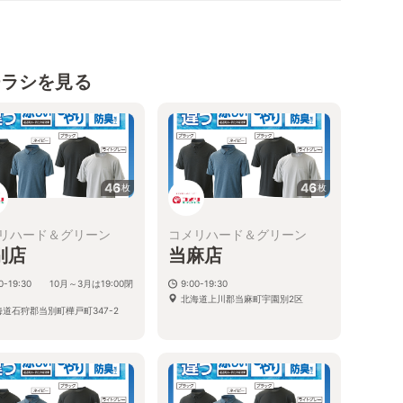
チラシを見る
46
46
枚
枚
リハード＆グリーン
コメリハード＆グリーン
別店
当麻店
00-19:30 10月～3月は19:00閉
9:00-19:30
北海道上川郡当麻町宇園別2区
海道石狩郡当別町樺戸町347-2