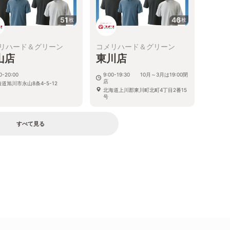
51
46
枚
枚
リハード＆グリーン
コメリハード＆グリーン
山店
東川店
0-20:00
9:00-19:30 10月～3月は19:00閉
店
道旭川市永山8条4-5-12
北海道上川郡東川町北町4丁目2番15
号
すべて見る