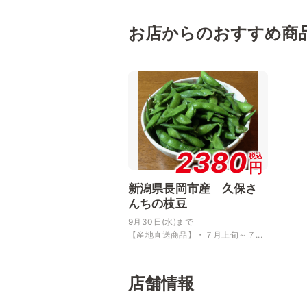
お店からのおすすめ商
2380
税込
円
新潟県長岡市産 久保さ
んちの枝豆
9月30日(水)まで
【産地直送商品】・７月上旬～７...
店舗情報