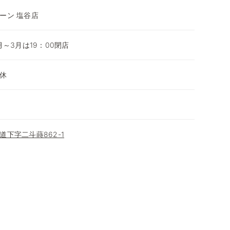
ーン 塩谷店
0月～3月は19：00閉店
休
下字二斗蒔862-1