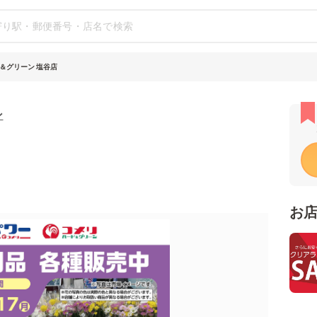
＆グリーン 塩谷店
ン
お