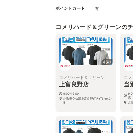
ポイントカード
有
コメリハード＆グリーンの
46
枚
コメリハード＆グリーン
コメ
上富良野店
当
9:00-19:00
9:
店
北海道空知郡上富良野町大町5-942-
5
北