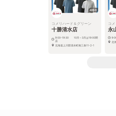
46
枚
コメリハード＆グリーン
コメ
十勝清水店
永
9:00-19:30 10月～3月は19:00閉
9:0
店
北海
北海道上川郡清水町南三条11-2-1