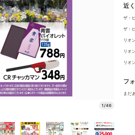
近
ザ・
ザ・
リオ
リオ
リオ
フ
まだ
1/46