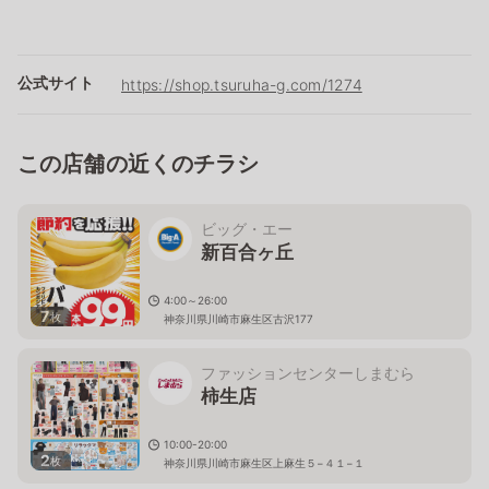
公式サイト
https://shop.tsuruha-g.com/1274
この店舗の近くのチラシ
ビッグ・エー
新百合ヶ丘
4:00～26:00
7
枚
神奈川県川崎市麻生区古沢177
ファッションセンターしまむら
柿生店
10:00-20:00
2
枚
神奈川県川崎市麻生区上麻生５−４１−１