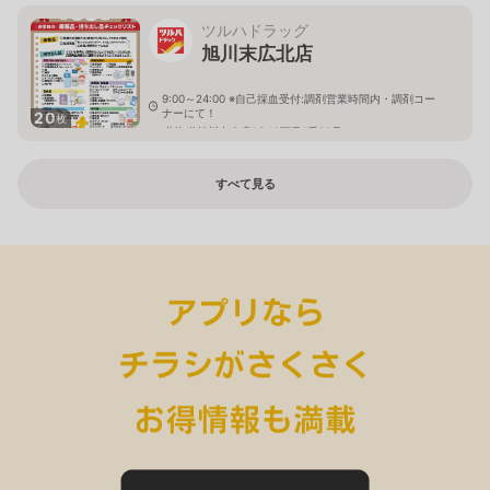
ツルハドラッグ
旭川末広北店
9:00～24:00 ※自己採血受付:調剤営業時間内・調剤コー
ナーにて！
20
枚
北海道旭川市末広1条10丁目1番20号
すべて見る