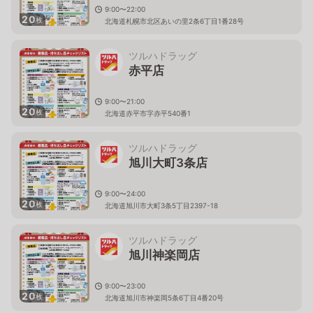
9:00〜22:00
20
枚
北海道札幌市北区あいの里2条6丁目1番28号
ツルハドラッグ
赤平店
9:00〜21:00
20
枚
北海道赤平市字赤平540番1
ツルハドラッグ
旭川大町3条店
9:00〜24:00
20
枚
北海道旭川市大町3条5丁目2397-18
ツルハドラッグ
旭川神楽岡店
9:00〜23:00
20
枚
北海道旭川市神楽岡5条6丁目4番20号