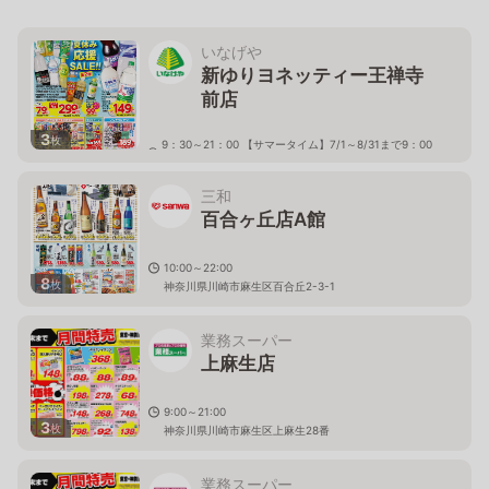
いなげや
新ゆりヨネッティー王禅寺
前店
3
枚
9：30～21：00 【サマータイム】7/1～8/31まで9：00
より営業いたします
神奈川県川崎市麻生区東百合丘3－5－5
三和
百合ヶ丘店A館
10:00～22:00
8
枚
神奈川県川崎市麻生区百合丘2-3-1
業務スーパー
上麻生店
9:00～21:00
3
枚
神奈川県川崎市麻生区上麻生28番
業務スーパー