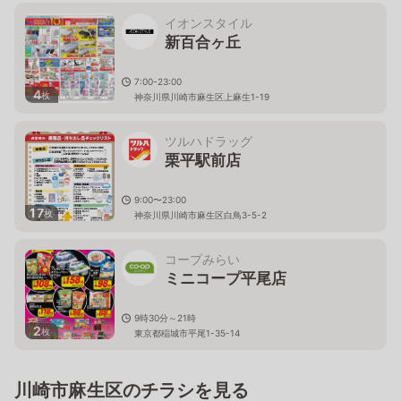
イオンスタイル
新百合ヶ丘
7:00-23:00
4
枚
神奈川県川崎市麻生区上麻生1-19
ツルハドラッグ
栗平駅前店
9:00〜23:00
17
枚
神奈川県川崎市麻生区白鳥3-5-2
コープみらい
ミニコープ平尾店
9時30分～21時
2
枚
東京都稲城市平尾1-35-14
川崎市麻生区のチラシを見る