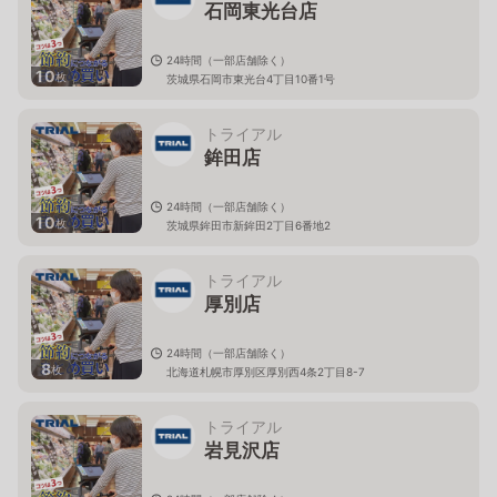
石岡東光台店
24時間（一部店舗除く）
10
枚
茨城県石岡市東光台4丁目10番1号
トライアル
鉾田店
24時間（一部店舗除く）
10
枚
茨城県鉾田市新鉾田2丁目6番地2
トライアル
厚別店
24時間（一部店舗除く）
8
枚
北海道札幌市厚別区厚別西4条2丁目8-7
トライアル
岩見沢店