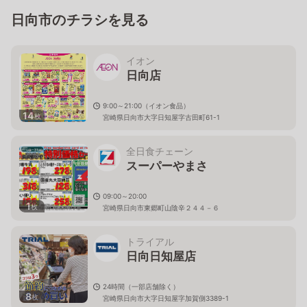
日向市のチラシを見る
イオン
日向店
9:00～21:00（イオン食品）
14
枚
宮崎県日向市大字日知屋字古田町61-1
全日食チェーン
スーパーやまさ
09:00～20:00
1
枚
宮崎県日向市東郷町山陰辛２４４－６
トライアル
日向日知屋店
24時間（一部店舗除く）
8
枚
宮崎県日向市大字日知屋字加賀側3389-1