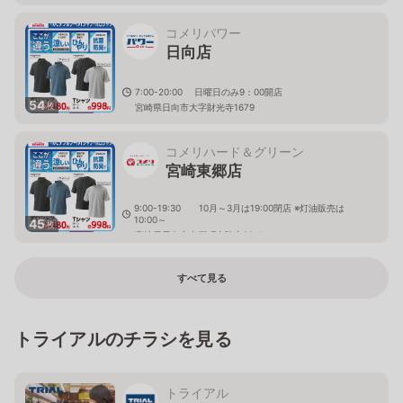
コメリパワー
日向店
7:00-20:00 日曜日のみ9：00開店
54
枚
宮崎県日向市大字財光寺1679
コメリハード＆グリーン
宮崎東郷店
9:00-19:30 10月～3月は19:00閉店 ※灯油販売は
10:00～
45
枚
宮崎県日向市東郷町山陰辛99-1
すべて見る
トライアルのチラシを見る
トライアル