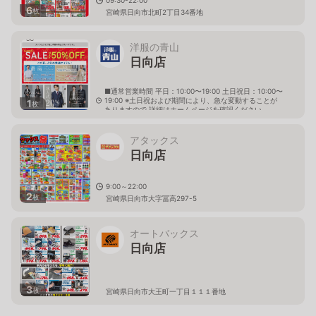
6
枚
宮崎県日向市北町2丁目34番地
洋服の青山
日向店
■通常営業時間 平日：10:00〜19:00 土日祝日：10:00〜
19:00 ※土日祝および期間により、急な変動することが
1
枚
ありますので 詳細はホームページを確認ください
宮崎県日向市大字財光寺字長江236番地2
アタックス
日向店
9:00～22:00
2
枚
宮崎県日向市大字冨高297-5
オートバックス
日向店
3
枚
宮崎県日向市大王町一丁目１１１番地