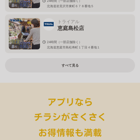
24時間（一部店舗除く）
8
枚
北海道岩見沢市東町６７８番地５
トライアル
恵庭島松店
24時間（一部店舗除く）
8
枚
北海道恵庭市島松寿町１丁目４番地１
すべて見る