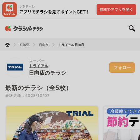
宮崎県
日向市
トライアル 日向店
スーパー
トライアル
フォロー
日向店のチラシ
最新のチラシ（全5枚）
最終更新：2022/10/07