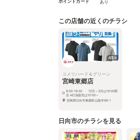
ポイントカード
あり
この店舗の近くのチラシ
45
枚
コメリハード＆グリーン
宮崎東郷店
9:00-19:30 10月～3月は19:00閉
店 ※灯油販売は10:00～
宮崎県日向市東郷町山陰辛99-1
日向市のチラシを見る