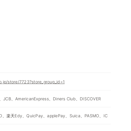
co.jp/store/7723?store_group_id=1
、JCB、AmericanExpress、Diners Club、DISCOVER
D、楽天Edy、QuicPay、applePay、Suica、PASMO、IC