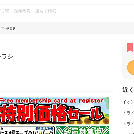
ーパーやまさ
チラシ
近
イオン
トライ
トラ