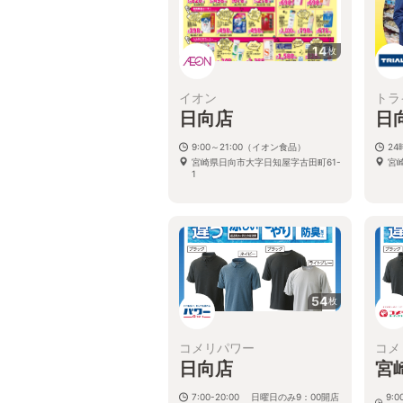
14
枚
イオン
トラ
日向店
日
9:00～21:00（イオン食品）
2
宮崎県日向市大字日知屋字古田町61-
宮崎
1
54
枚
コメリパワー
コメ
日向店
宮
7:00-20:00 日曜日のみ9：00開店
9: