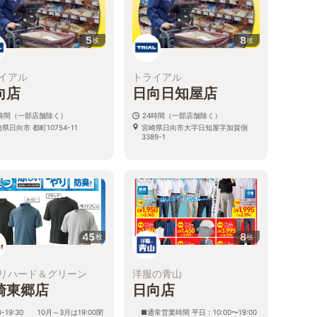
5
8
枚
枚
イアル
トライアル
向店
日向日知屋店
4時間（一部店舗除く）
24時間（一部店舗除く）
県日向市 都町10754-11
宮崎県日向市大字日知屋字加賀側
3389-1
45
8
枚
枚
リハード＆グリーン
洋服の青山
崎東郷店
日向店
00-19:30 10月～3月は19:00閉
■通常営業時間 平日：10:00〜19:00