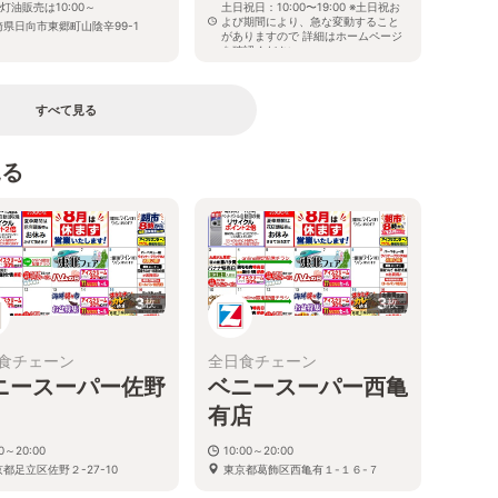
※灯油販売は10:00～
土日祝日：10:00〜19:00 ※土日祝お
よび期間により、急な変動すること
崎県日向市東郷町山陰辛99-1
がありますので 詳細はホームページ
を確認ください
宮崎県日向市大字財光寺字長江236
番地2
すべて見る
見る
3
3
枚
枚
食チェーン
全日食チェーン
ニースーパー佐野
ベニースーパー西亀
有店
30～20:00
10:00～20:00
都足立区佐野２-27-10
東京都葛飾区西亀有１-１６-７