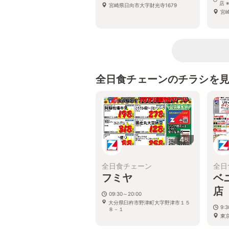
店 
宮崎県日向市大字財光寺1679
宮
全日食チェーンのチラシを
4
枚
全日食チェーン
全日
フミヤ
ベ
店
09:30～20:00
大分県臼杵市野津町大字野津市１５
9:
８－１
東京