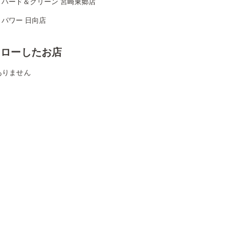
リハード＆グリーン 宮崎東郷店
パワー 日向店
ォローしたお店
ありません