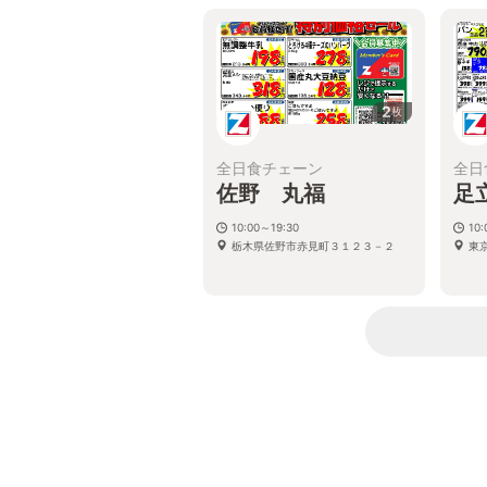
2
枚
全日食チェーン
全日
佐野 丸福
足
10:00～19:30
10:
栃木県佐野市赤見町３１２３－２
東