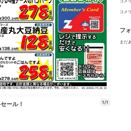
コメ
コメリ
フ
まだ
1/1
格セール！