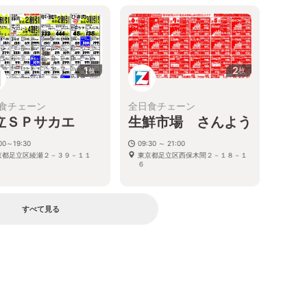
1
2
枚
枚
食チェーン
全日食チェーン
立ＳＰサカエ
生鮮市場 さんよう
00～19:30
09:30 ～ 21:00
京都足立区綾瀬２－３９－１１
東京都足立区西保木間２－１８－１
６
すべて見る