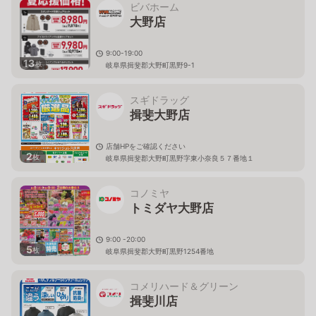
ビバホーム
大野店
9:00-19:00
13
枚
岐阜県揖斐郡大野町黒野9-1
スギドラッグ
揖斐大野店
店舗HPをご確認ください
2
枚
岐阜県揖斐郡大野町黒野字東小奈良５７番地１
コノミヤ
トミダヤ大野店
9:00 -20:00
5
枚
岐阜県揖斐郡大野町黒野1254番地
コメリハード＆グリーン
揖斐川店