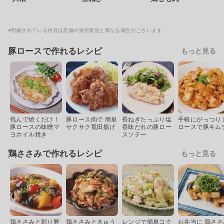
※明細されている内容は店舗の実売状況と異なる場合がございます。
豚ロースで作れるレシピ
もっと見る
包んで焼くだけ！
豚ロース肉で 簡単
長ねぎたっぷり塩
手軽にがっつり 
豚ロースの味噌マ
サクサク竜田揚げ
香味だれの豚ロー
ロースで豚キム
ヨホイル焼き
スソテー
鶏ささみで作れるレシピ
もっと見る
鶏ささみと彩り野
鶏ささみときゅう
レンジで簡単コク
お弁当に 鶏ささ