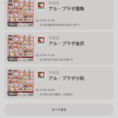
平和堂
アル・プラザ鹿島
10:00-21:00
14
枚
石川県鹿島郡中能登町井田と部1-1
平和堂
アル・プラザ金沢
10:00-21:00
18
枚
石川県金沢市諸江町30番1号
平和堂
アル・プラザ小松
10:00-20:00
16
枚
石川県小松市園町ハ23番地1
すべて見る