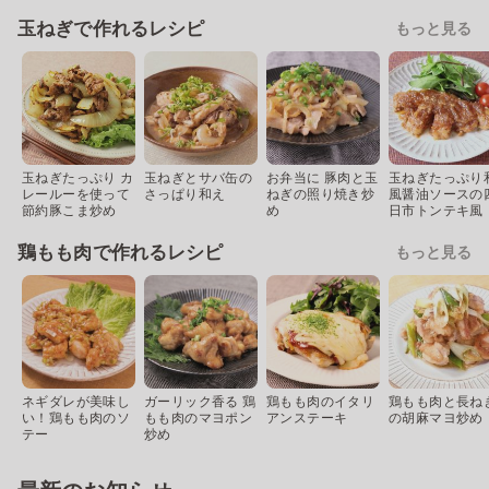
玉ねぎで作れるレシピ
もっと見る
玉ねぎたっぷり カ
玉ねぎとサバ缶の
お弁当に 豚肉と玉
玉ねぎたっぷり
レールーを使って
さっぱり和え
ねぎの照り焼き炒
風醤油ソースの
節約豚こま炒め
め
日市トンテキ風
鶏もも肉で作れるレシピ
もっと見る
ネギダレが美味し
ガーリック香る 鶏
鶏もも肉のイタリ
鶏もも肉と長ね
い！鶏もも肉のソ
もも肉のマヨポン
アンステーキ
の胡麻マヨ炒め
テー
炒め