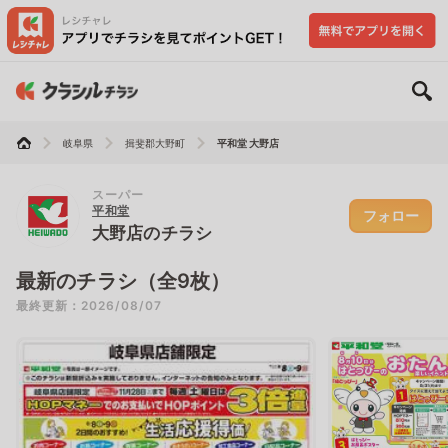
岐阜県
揖斐郡大野町
平和堂 大野店
スーパー
平和堂
フォロー
大野店のチラシ
最新のチラシ（全9枚）
最終更新：2026/08/07