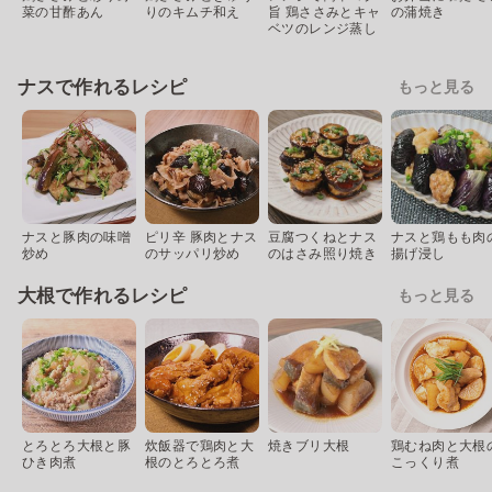
菜の甘酢あん
りのキムチ和え
旨 鶏ささみとキャ
の蒲焼き
ベツのレンジ蒸し
ナスで作れるレシピ
もっと見る
ナスと豚肉の味噌
ピリ辛 豚肉とナス
豆腐つくねとナス
ナスと鶏もも肉
炒め
のサッパリ炒め
のはさみ照り焼き
揚げ浸し
大根で作れるレシピ
もっと見る
とろとろ大根と豚
炊飯器で鶏肉と大
焼きブリ大根
鶏むね肉と大根
ひき肉煮
根のとろとろ煮
こっくり煮