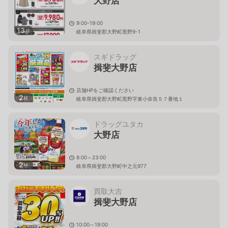
大野店
9:00-19:00
13
枚
岐阜県揖斐郡大野町黒野9-1
スギドラッグ
揖斐大野店
店舗HPをご確認ください
2
枚
岐阜県揖斐郡大野町黒野字東小奈良５７番地１
ドラッグユタカ
大野店
8:00～23:00
2
枚
岐阜県揖斐郡大野町中之元977
買取大吉
揖斐大野店
10:00～19:00