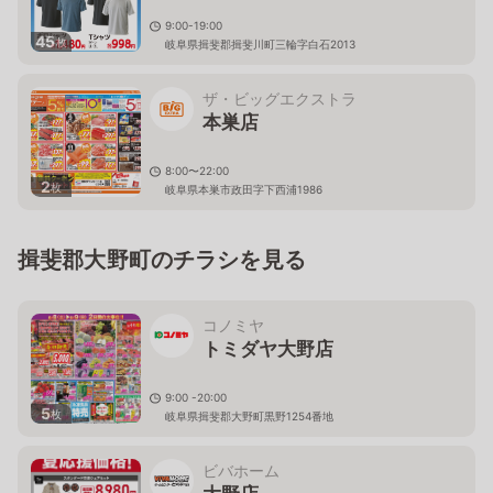
9:00-19:00
45
枚
岐阜県揖斐郡揖斐川町三輪字白石2013
ザ・ビッグエクストラ
本巣店
8:00〜22:00
2
枚
岐阜県本巣市政田字下西浦1986
揖斐郡大野町のチラシを見る
コノミヤ
トミダヤ大野店
9:00 -20:00
5
枚
岐阜県揖斐郡大野町黒野1254番地
ビバホーム