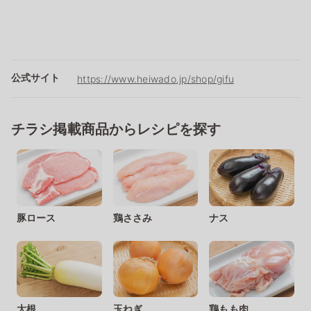
公式サイト
https://www.heiwado.jp/shop/gifu
チラシ掲載商品からレシピを探す
豚ロース
鶏ささみ
ナス
大根
玉ねぎ
鶏もも肉