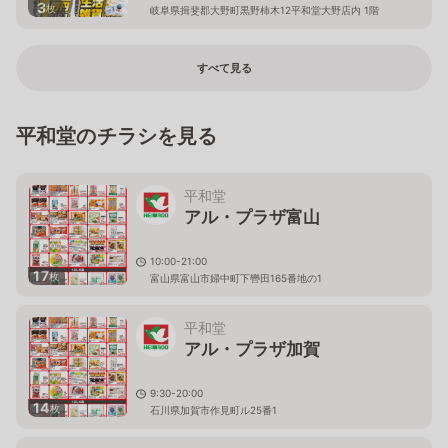
3
枚
岐阜県揖斐郡大野町黒野柿木12平和堂大野店内 1階
すべて見る
平和堂のチラシを見る
平和堂
アル・プラザ富山
10:00-21:00
17
枚
富山県富山市婦中町下轡田165番地の1
平和堂
アル・プラザ加賀
9:30-20:00
14
枚
石川県加賀市作見町ル25番1