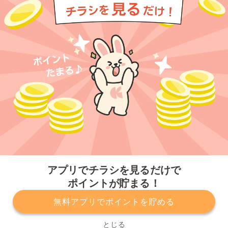
今すぐアプリをダウンロードする
アプリでチラシを見るだけで
ポイントが貯まる！
無料アプリでポイントを貯める
プライバシーポリシー
利用規約
運営会社
サービスに関してのお問い合わせ
チラシ掲載をお考えの方
とじる