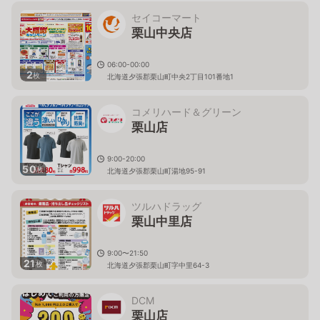
セイコーマート
栗山中央店
06:00-00:00
2
枚
北海道夕張郡栗山町中央2丁目101番地1
コメリハード＆グリーン
栗山店
9:00-20:00
50
枚
北海道夕張郡栗山町湯地95-91
ツルハドラッグ
栗山中里店
9:00〜21:50
21
枚
北海道夕張郡栗山町字中里64-3
DCM
栗山店