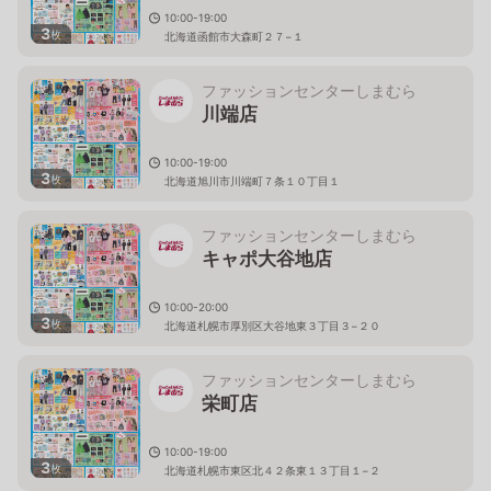
10:00-19:00
3
枚
北海道函館市大森町２７−１
ファッションセンターしまむら
川端店
10:00-19:00
3
枚
北海道旭川市川端町７条１０丁目１
ファッションセンターしまむら
キャポ大谷地店
10:00-20:00
3
枚
北海道札幌市厚別区大谷地東３丁目３−２０
ファッションセンターしまむら
栄町店
10:00-19:00
3
枚
北海道札幌市東区北４２条東１３丁目１−２