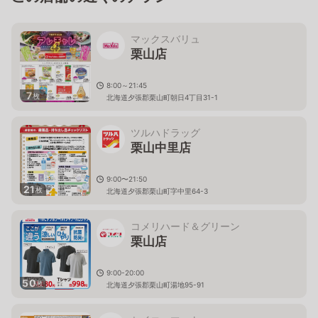
マックスバリュ
栗山店
8:00～21:45
7
枚
北海道夕張郡栗山町朝日4丁目31-1
ツルハドラッグ
栗山中里店
9:00〜21:50
21
枚
北海道夕張郡栗山町字中里64-3
コメリハード＆グリーン
栗山店
9:00-20:00
50
枚
北海道夕張郡栗山町湯地95-91