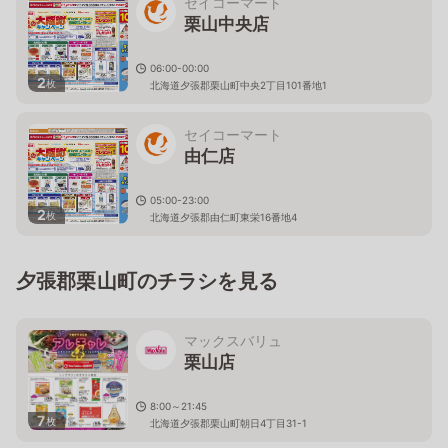
セイコーマート
栗山中央店
06:00-00:00
2
枚
北海道夕張郡栗山町中央2丁目101番地1
セイコーマート
由仁店
05:00-23:00
2
枚
北海道夕張郡由仁町東栄16番地4
夕張郡栗山町のチラシを見る
マックスバリュ
栗山店
8:00～21:45
7
枚
北海道夕張郡栗山町朝日4丁目31-1