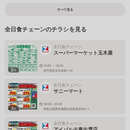
すべて見る
全日食チェーンのチラシを見る
全日食チェーン
スーパーマーケット玉木屋
10:00 ～ 19:30
2
枚
岩手県宮古市本町1-41
全日食チェーン
サニーマート
09:00～20:00
3
枚
和歌山県西牟婁郡白浜町富田541-1
全日食チェーン
アイパルテ東出雲店