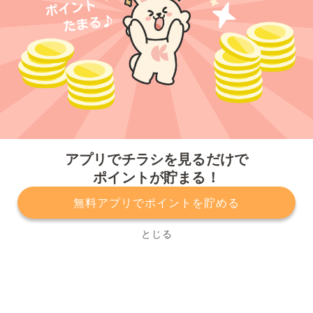
今すぐアプリをダウンロードする
アプリでチラシを見るだけで
ポイントが貯まる！
無料アプリでポイントを貯める
プライバシーポリシー
利用規約
運営会社
サービスに関してのお問い合わせ
チラシ掲載をお考えの方
とじる
Copyright© Kurashiru, Inc. All Rights Reserved.