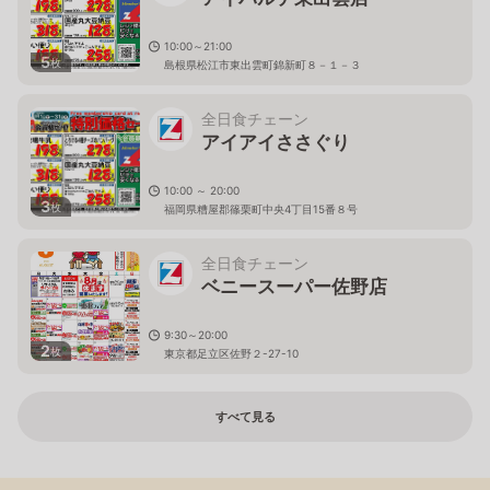
10:00～21:00
5
枚
島根県松江市東出雲町錦新町８－１－３
全日食チェーン
アイアイささぐり
10:00 ～ 20:00
3
枚
福岡県糟屋郡篠栗町中央4丁目15番８号
全日食チェーン
ベニースーパー佐野店
9:30～20:00
2
枚
東京都足立区佐野２-27-10
すべて見る