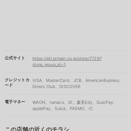
公式サイト
https://ptl.zchain.co.jp/store/7729?
store_group_id=1
クレジットカ
VISA、MasterCard、JCB、AmericanExpress、
ード
Diners Club、DISCOVER
電子マネー
WAON、nanaco、ID、楽天Edy、QuicPay、
applePay、Suica、PASMO、IC
この店舗の近くのチラシ