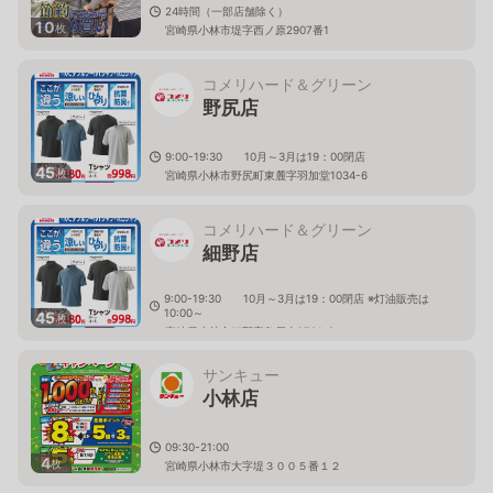
24時間（一部店舗除く）
10
枚
宮崎県小林市堤字西ノ原2907番1
コメリハード＆グリーン
野尻店
9:00-19:30 10月～3月は19：00閉店
45
枚
宮崎県小林市野尻町東麓字羽加堂1034-6
コメリハード＆グリーン
細野店
9:00-19:30 10月～3月は19：00閉店 ※灯油販売は
10:00～
45
枚
宮崎県小林市細野字鳥居東2721-2
サンキュー
小林店
09:30-21:00
4
枚
宮崎県小林市大字堤３００５番１２