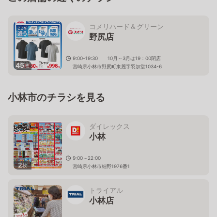
コメリハード＆グリーン
野尻店
9:00-19:30 10月～3月は19：00閉店
45
枚
宮崎県小林市野尻町東麓字羽加堂1034-6
小林市のチラシを見る
ダイレックス
小林
9:00～22:00
2
枚
宮崎県小林市細野1976番1
トライアル
小林店