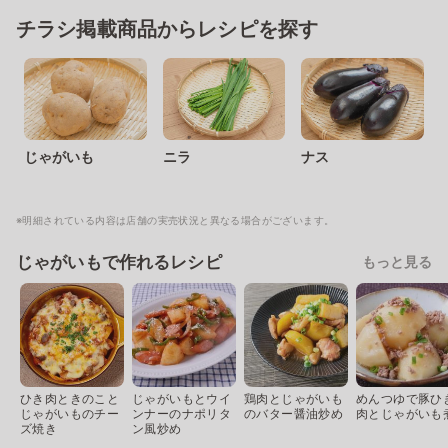
チラシ掲載商品からレシピを探す
じゃがいも
ニラ
ナス
※明細されている内容は店舗の実売状況と異なる場合がございます。
じゃがいもで作れるレシピ
もっと見る
ひき肉ときのこと
じゃがいもとウイ
鶏肉とじゃがいも
めんつゆで豚ひ
じゃがいものチー
ンナーのナポリタ
のバター醤油炒め
肉とじゃがいも
ズ焼き
ン風炒め