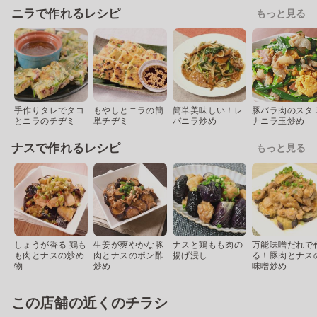
ニラで作れるレシピ
もっと見る
手作りタレでタコ
もやしとニラの簡
簡単美味しい！レ
豚バラ肉のスタ
とニラのチヂミ
単チヂミ
バニラ炒め
ナニラ玉炒め
ナスで作れるレシピ
もっと見る
しょうが香る 鶏も
生姜が爽やかな豚
ナスと鶏もも肉の
万能味噌だれで
も肉とナスの炒め
肉とナスのポン酢
揚げ浸し
る！豚肉とナス
物
炒め
味噌炒め
この店舗の近くのチラシ