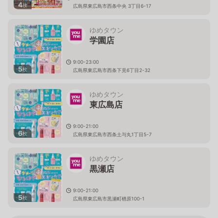
4
枚
広島県東広島市西条中央 3丁目6-17
ゆめタウン
学園店
9:00-23:00
5
枚
広島県東広島市西条下見6丁目2-32
ゆめタウン
東広島店
9:00-21:00
6
枚
広島県東広島市西条土与丸1丁目5-7
ゆめタウン
黒瀬店
9:00-21:00
5
枚
広島県東広島市黒瀬町楢原100-1