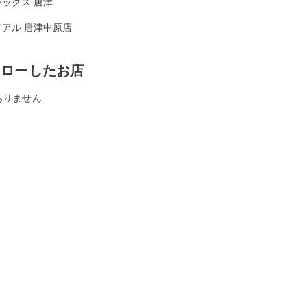
ックス 唐津
イアル 唐津中原店
ォローしたお店
ありません