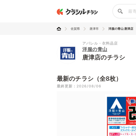
佐賀県
唐津市
洋服の青山 唐津店
アパレル・衣料品店
洋服の青山
唐津店のチラシ
最新のチラシ（全8枚）
最終更新：2026/08/06