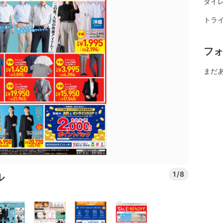
ダイレ
トラ
フ
まだ
1/8
ル