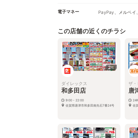
電子マネー
PayPay、メルペイ、
この店舗の近くのチラシ
2
枚
ダイレックス
ザ・
和多田店
唐
9:00 - 22:00
2
佐賀県唐津市和多田南先石7番24号
佐