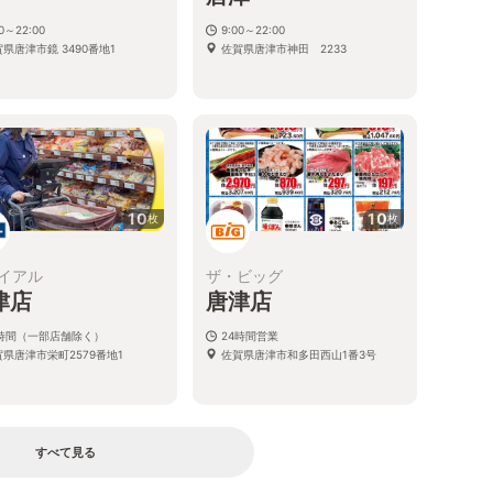
00～22:00
9:00～22:00
県唐津市鏡 3490番地1
佐賀県唐津市神田 2233
10
10
枚
枚
イアル
ザ・ビッグ
津店
唐津店
4時間（一部店舗除く）
24時間営業
賀県唐津市栄町2579番地1
佐賀県唐津市和多田西山1番3号
すべて見る