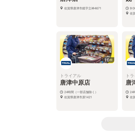
佐賀県唐津市鏡字立神4671
9:
佐賀
10
枚
トライアル
トラ
唐津中原店
唐
24時間（一部店舗除く）
2
佐賀県唐津市原1421
佐