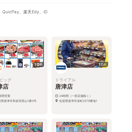
QuicPay、楽天Edy、iD
10
10
枚
枚
ビッグ
トライアル
津店
唐津店
4時間営業
24時間（一部店舗除く）
賀県唐津市和多田西山1番3号
佐賀県唐津市栄町2579番地1