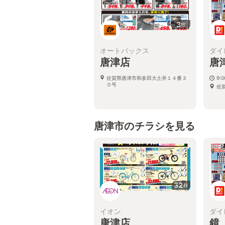
3
枚
オートバックス
ダイ
唐津店
唐
佐賀県唐津市和多田大土井１４番３
9:
０号
佐
唐津市のチラシを見る
32
枚
イオン
ダイ
唐津店
鏡