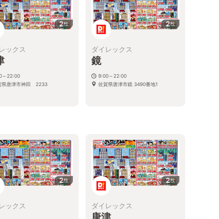
2
2
枚
枚
レックス
ダイレックス
津
鏡
00～22:00
9:00～22:00
賀県唐津市神田 2233
佐賀県唐津市鏡 3490番地1
2
2
枚
枚
レックス
ダイレックス
唐津