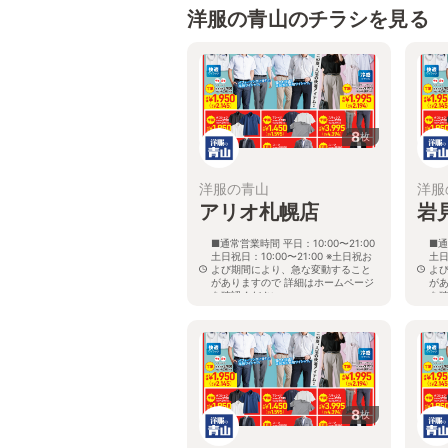
洋服の青山のチラシを見る
8
枚
洋服の青山
洋服
アリオ札幌店
岩
■通常営業時間 平日：10:00〜21:00
■通
土日祝日：10:00〜21:00 ※土日祝お
土日
よび期間により、急な変動すること
よ
がありますので 詳細はホームページ
が
を確認ください
を
北海道札幌市東区北七条東九丁目2番
北
20号 アリオ札幌３階
8
枚