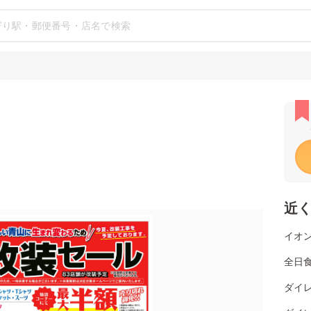
近
イオン
全日食
ダイレ