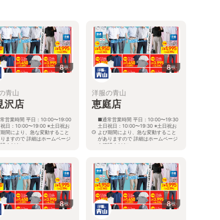
8
8
枚
枚
の青山
洋服の青山
見沢店
恵庭店
常営業時間 平日：10:00〜19:00
■通常営業時間 平日：10:00〜19:30
祝日：10:00〜19:00 ※土日祝お
土日祝日：10:00〜19:30 ※土日祝お
び期間により、急な変動すること
よび期間により、急な変動すること
ありますので 詳細はホームページ
がありますので 詳細はホームページ
確認ください
を確認ください
海道岩見沢市大和二条八丁目6番地
北海道恵庭市黄金南六丁目10番地の
5
8
8
枚
枚