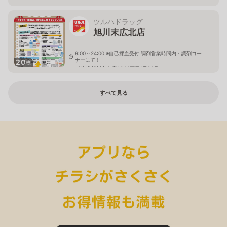
ツルハドラッグ
旭川末広北店
9:00～24:00 ※自己採血受付:調剤営業時間内・調剤コー
ナーにて！
20
枚
北海道旭川市末広1条10丁目1番20号
すべて見る