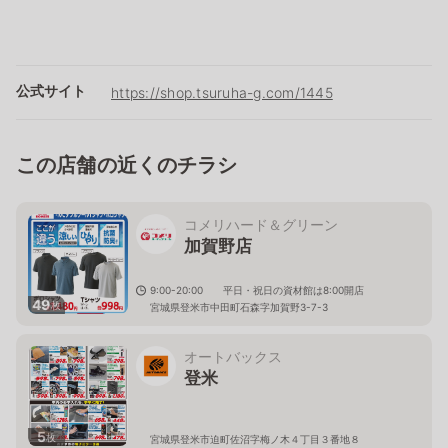
公式サイト
https://shop.tsuruha-g.com/1445
この店舗の近くのチラシ
コメリハード＆グリーン
加賀野店
9:00-20:00 平日・祝日の資材館は8:00開店
49
枚
宮城県登米市中田町石森字加賀野3-7-3
オートバックス
登米
5
枚
宮城県登米市迫町佐沼字梅ノ木４丁目３番地８