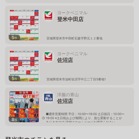
ヨークベニマル
登米中田店
5
枚
宮城県登米市中田町石森字野元１２番地
ヨークベニマル
佐沼店
5
枚
宮城県登米市迫町佐沼字中江二丁目5番地1
洋服の青山
佐沼店
■通常営業時間 平日：10:00〜19:00 土日祝日：10:00〜
19:00 ※土日祝および期間により、急な変動することが
8
枚
ありますので 詳細はホームページを確認ください
宮城県登米市迫町佐沼字中江四丁目7番地1