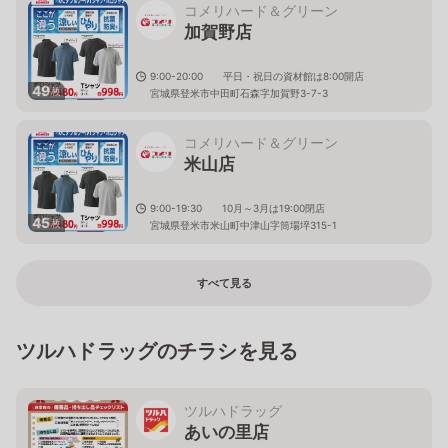
コメリハード＆グリーン
加賀野店
9:00-20:00 平日・祝日の資材館は8:00開店
49
枚
宮城県登米市中田町石森字加賀野3-7-3
コメリハード＆グリーン
米山店
9:00-19:30 10月～3月は19:00閉店
45
枚
宮城県登米市米山町中津山字筒場埣315-1
すべて見る
ツルハドラッグのチラシを見る
ツルハドラッグ
あいの里店