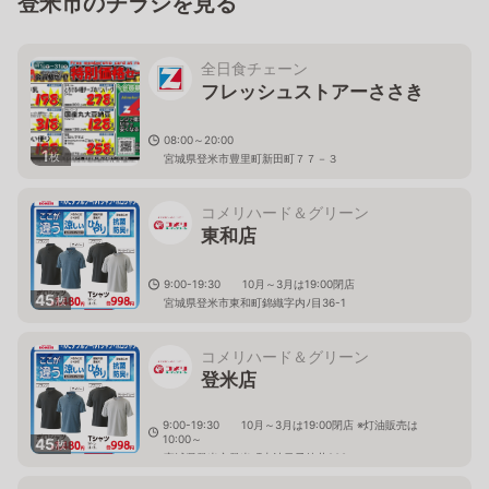
登米市のチラシを見る
全日食チェーン
フレッシュストアーささき
08:00～20:00
1
枚
宮城県登米市豊里町新田町７７－３
コメリハード＆グリーン
東和店
9:00-19:30 10月～3月は19:00閉店
45
枚
宮城県登米市東和町錦織字内ﾉ目36-1
コメリハード＆グリーン
登米店
9:00-19:30 10月～3月は19:00閉店 ※灯油販売は
10:00～
45
枚
宮城県登米市登米町寺池目子待井208