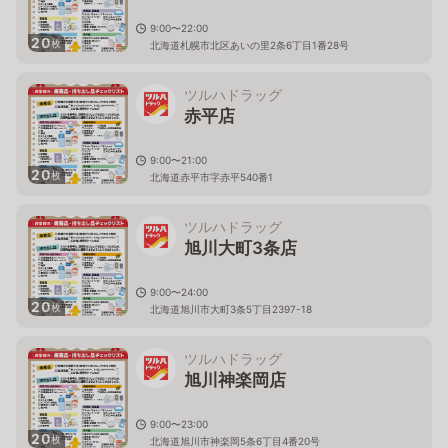
9:00〜22:00
20
枚
北海道札幌市北区あいの里2条6丁目1番28号
ツルハドラッグ
赤平店
9:00〜21:00
20
枚
北海道赤平市字赤平540番1
ツルハドラッグ
旭川大町3条店
9:00〜24:00
20
枚
北海道旭川市大町3条5丁目2397-18
ツルハドラッグ
旭川神楽岡店
9:00〜23:00
20
枚
北海道旭川市神楽岡5条6丁目4番20号