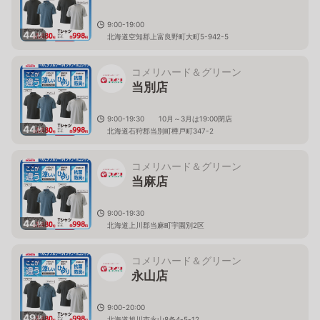
9:00-19:00
44
枚
北海道空知郡上富良野町大町5-942-5
コメリハード＆グリーン
当別店
9:00-19:30 10月～3月は19:00閉店
44
枚
北海道石狩郡当別町樺戸町347-2
コメリハード＆グリーン
当麻店
9:00-19:30
44
枚
北海道上川郡当麻町宇園別2区
コメリハード＆グリーン
永山店
9:00-20:00
49
枚
北海道旭川市永山8条4-5-12