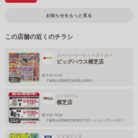
お知らせをもっと見る
この店舗の近くのチラシ
スーパーマーケットタイヨー
ビッグハウス横芝店
9:00-21:00
2
枚
千葉県山武郡横芝光町栗山4569-1
ビバホーム
横芝店
9:00-19:30
12
千葉県山武郡横芝光町横芝2107ショッピングモールサビ
枚
ア内
ヤマダデンキ