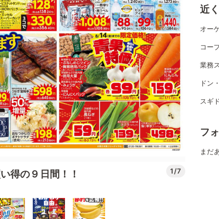
近
オーケ
コー
業務ス
ドン
スギ
フ
まだ
1/7
買い得の９日間！！