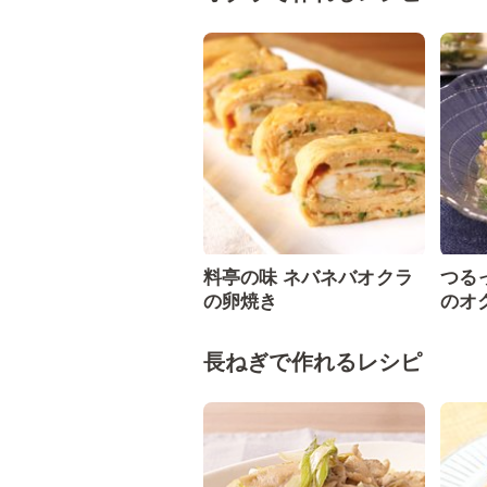
料亭の味 ネバネバオクラ
つる
の卵焼き
のオ
長ねぎで作れるレシピ