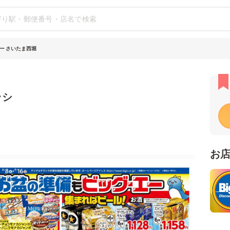
ー さいたま西堀
ラシ
お