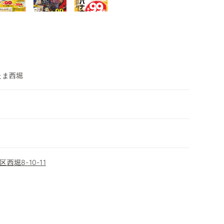
たま西堀
堀8-10-11