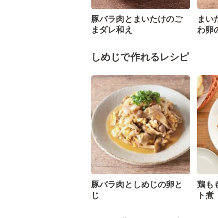
豚バラ肉とまいたけのご
まい
まダレ和え
わ卵
しめじで作れるレシピ
豚バラ肉としめじの卵と
鶏も
じ
ト