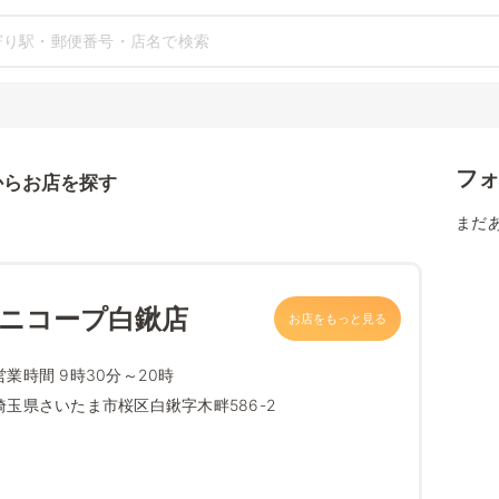
フ
からお店を探す
まだ
ミニコープ白鍬店
お店をもっと見る
営業時間 9時30分～20時
埼玉県さいたま市桜区白鍬字木畔586-2