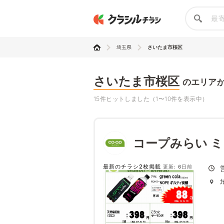
埼玉県
さいたま市桜区
さいたま市桜区
のエリア
15件ヒットしました（1〜10件を表示中）
コープみらい 
最新のチラシ2枚掲載
更新: 6日前