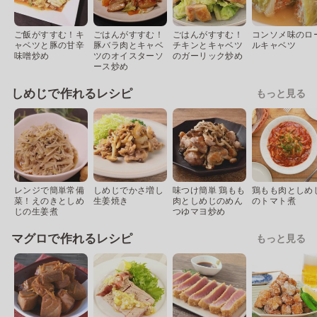
ご飯がすすむ！キ
ごはんがすすむ！
ごはんがすすむ！
コンソメ味のロ
ャベツと豚の甘辛
豚バラ肉とキャベ
チキンとキャベツ
ルキャベツ
味噌炒め
ツのオイスターソ
のガーリック炒め
ース炒め
しめじで作れるレシピ
もっと見る
レンジで簡単常備
しめじでかさ増し
味つけ簡単 鶏もも
鶏もも肉としめ
菜！えのきとしめ
生姜焼き
肉としめじのめん
のトマト煮
じの生姜煮
つゆマヨ炒め
マグロで作れるレシピ
もっと見る