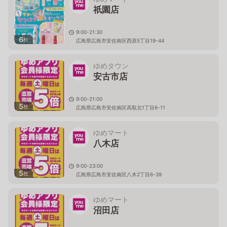
祇園店
9:00-21:30
6
枚
広島県広島市安佐南区西原5丁目19-44
ゆめタウン
安古市店
9:00-21:00
5
枚
広島県広島市安佐南区高取北1丁目6-11
ゆめマート
八木店
9:00-23:00
5
枚
広島県広島市安佐南区八木2丁目6-39
ゆめマート
沼田店