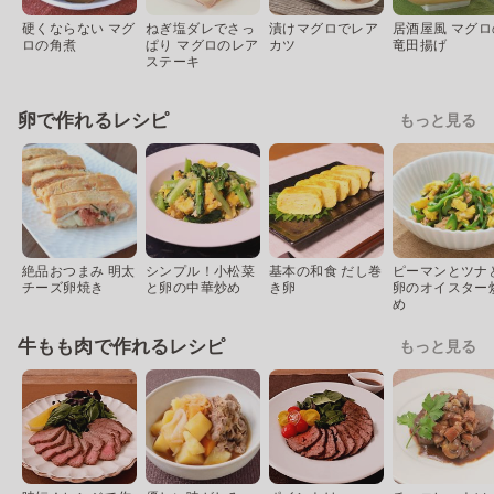
硬くならない マグ
ねぎ塩ダレでさっ
漬けマグロでレア
居酒屋風 マグロ
ロの角煮
ぱり マグロのレア
カツ
竜田揚げ
ステーキ
卵で作れるレシピ
もっと見る
絶品おつまみ 明太
シンプル！小松菜
基本の和食 だし巻
ピーマンとツナ
チーズ卵焼き
と卵の中華炒め
き卵
卵のオイスター
め
牛もも肉で作れるレシピ
もっと見る