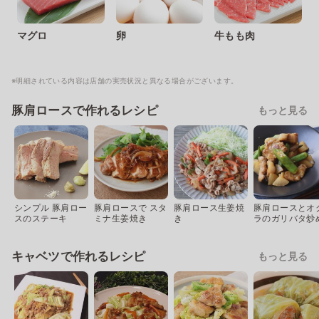
マグロ
卵
牛もも肉
※明細されている内容は店舗の実売状況と異なる場合がございます。
豚肩ロースで作れるレシピ
もっと見る
シンプル 豚肩ロー
豚肩ロースで スタ
豚肩ロース生姜焼
豚肩ロースとオ
スのステーキ
ミナ生姜焼き
き
ラのガリバタ炒
キャベツで作れるレシピ
もっと見る