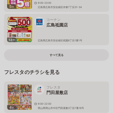
9:00-23:00
5
枚
広島県広島市安佐南区伴東7丁目31-34
コーナン
広島祗園店
12
枚
広島県広島市安佐南区祇園6丁目1番1号
すべて見る
フレスタのチラシを見る
フレスタ
門田屋敷店
9:00-22:00
4
枚
岡山県岡山市中区門田屋敷3丁目7番18号