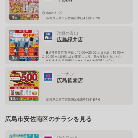
9:00-21:00
4
枚
広島県広島市安佐南区中筋4丁目12-20
洋服の青山
広島緑井店
■通常営業時間 平日：10:00〜20:00 土日祝日：10:00〜
20:00 ※土日祝および期間により、急な変動することが
8
枚
ありますので 詳細はホームページを確認ください
広島県広島市安佐南区緑井六丁目18番12号
コーナン
広島祗園店
12
枚
広島県広島市安佐南区祇園6丁目1番1号
広島市安佐南区のチラシを見る
ゆめマート