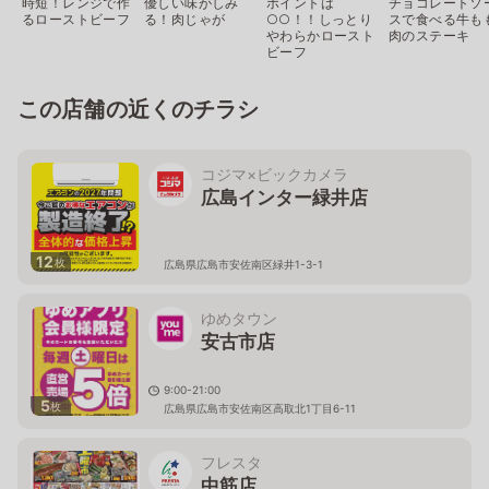
時短！レンジで作
優しい味がしみ
ポイントは
チョコレートソ
るローストビーフ
る！肉じゃが
○○！！しっとり
スで食べる牛も
やわらかロースト
肉のステーキ
ビーフ
この店舗の近くのチラシ
コジマ×ビックカメラ
広島インター緑井店
12
枚
広島県広島市安佐南区緑井1-3-1
ゆめタウン
安古市店
9:00-21:00
5
枚
広島県広島市安佐南区高取北1丁目6-11
フレスタ
中筋店