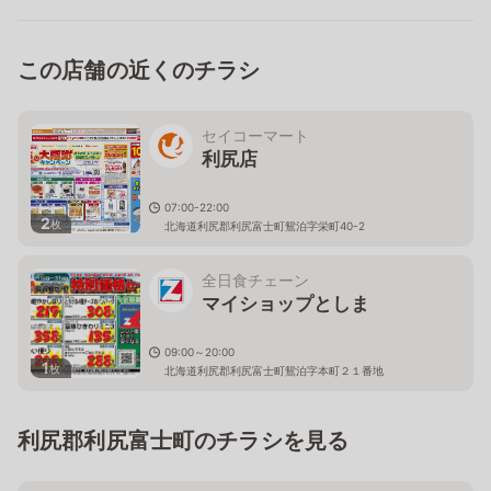
この店舗の近くのチラシ
セイコーマート
利尻店
07:00-22:00
2
枚
北海道利尻郡利尻富士町鴛泊字栄町40-2
全日食チェーン
マイショップとしま
09:00～20:00
1
枚
北海道利尻郡利尻富士町鴛泊字本町２１番地
利尻郡利尻富士町のチラシを見る