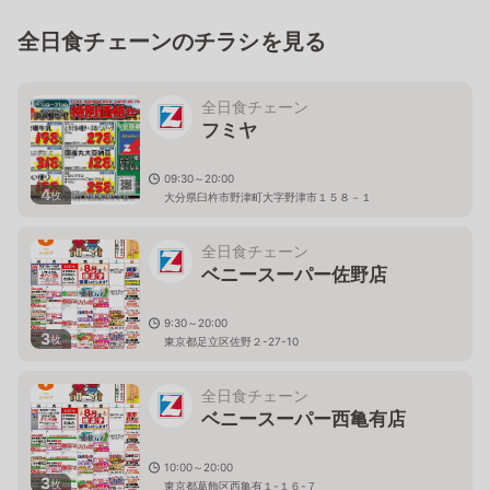
全日食チェーンのチラシを見る
全日食チェーン
フミヤ
09:30～20:00
4
枚
大分県臼杵市野津町大字野津市１５８－１
全日食チェーン
ベニースーパー佐野店
9:30～20:00
3
枚
東京都足立区佐野２-27-10
全日食チェーン
ベニースーパー西亀有店
10:00～20:00
3
枚
東京都葛飾区西亀有１-１６-７