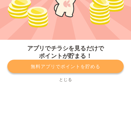
今すぐアプリをダウンロードする
アプリでチラシを見るだけで
ポイントが貯まる！
無料アプリでポイントを貯める
プライバシーポリシー
利用規約
運営会社
サービスに関してのお問い合わせ
チラシ掲載をお考えの方
とじる
Copyright© Kurashiru, Inc. All Rights Reserved.