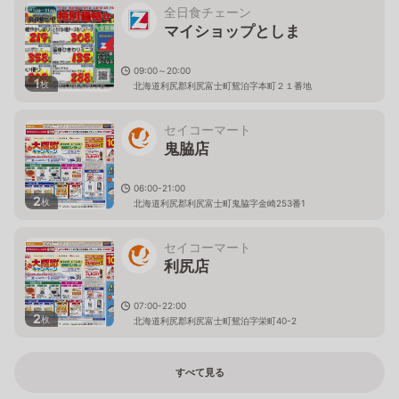
全日食チェーン
マイショップとしま
09:00～20:00
1
枚
北海道利尻郡利尻富士町鴛泊字本町２１番地
セイコーマート
鬼脇店
06:00-21:00
2
枚
北海道利尻郡利尻富士町鬼脇字金崎253番1
セイコーマート
利尻店
07:00-22:00
2
枚
北海道利尻郡利尻富士町鴛泊字栄町40-2
すべて見る