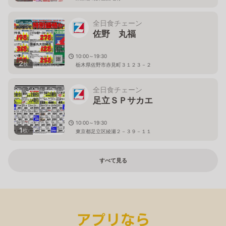
全日食チェーン
佐野 丸福
10:00～19:30
2
枚
栃木県佐野市赤見町３１２３－２
全日食チェーン
足立ＳＰサカエ
10:00～19:30
1
枚
東京都足立区綾瀬２－３９－１１
すべて見る