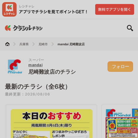
兵庫県
尼崎市
mandai 尼崎難波店
スーパー
mandai
フォロー
尼崎難波店のチラシ
最新のチラシ（全6枚）
最終更新：2026/08/06