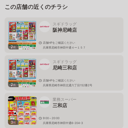
この店舗の近くのチラシ
スギドラッグ
阪神尼崎店
店舗HPをご確認ください
2
枚
兵庫県尼崎市神田中通４ー１５７
スギドラッグ
尼崎三和店
店舗HPをご確認ください
2
枚
兵庫県尼崎市神田北通六丁目152番2号
業務スーパー
三和店
9:00～20:00
3
枚
兵庫県尼崎市神田中通6-204-3