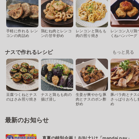
手軽に作れる レン
鶏むね肉とレンコ
レンコンと鶏もも
レンコン入り鶏
コンの肉詰め
ンの甘辛炒め
肉の照り焼き
くねハンバーグ
ナスで作れるレシピ
もっと見る
豆腐つくねとナス
ナスと鶏もも肉の
生姜が爽やかな豚
豚バラ肉とナス
のはさみ照り焼き
揚げ浸し
肉とナスのポン酢
さっぱりおろし
炒め
め
最新のお知らせ
真夏の特別企画！ 8/8(土)は「mandai pay」