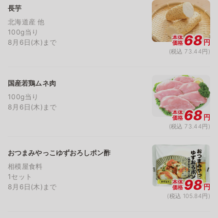
長芋
北海道産 他
100g当り
68
本体
8月6日(木)まで
円
価格
(税込 73.44円)
国産若鶏ムネ肉
100g当り
8月6日(木)まで
68
本体
円
価格
(税込 73.44円)
おつまみやっこゆずおろしポン酢
相模屋食料
1セット
98
本体
8月6日(木)まで
円
価格
(税込 105.84円)