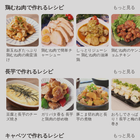
鶏むね肉で作れるレシピ
もっと見る
新玉ねぎたっぷり
鶏むね肉で簡単チ
しっとりジューシ
鶏むね肉のヤン
鶏むね肉の南蛮漬
ャーシュー
ー 鶏むね肉の油淋
ョムチキン
け
鶏
長芋で作れるレシピ
もっと見る
豆腐と長芋のチー
ガリバタ香る 長芋
豚こま切れ肉と長
おろしでさっぱ
ズ焼き
と鶏肉の炒め物
芋の煮物
り！長芋と梅の
巻き
キャベツで作れるレシピ
もっと見る