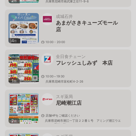
2
枚
兵庫県尼崎市南武庫之荘11-9-6
成城石井
あまがさきキューズモール
店
4
枚
10:00 - 20:00
兵庫県尼崎市潮江1-3-1 あまがさきキューズモール1F
全日食チェーン
フレッシュしみず 本店
10:00～19:30
1
枚
兵庫県尼崎市富松町4-2-26
スギ薬局
尼崎潮江店
店舗HPをご確認ください
2
兵庫県尼崎市潮江一丁目２２番１号 アミング潮江ウエ
枚
スト１番館１階