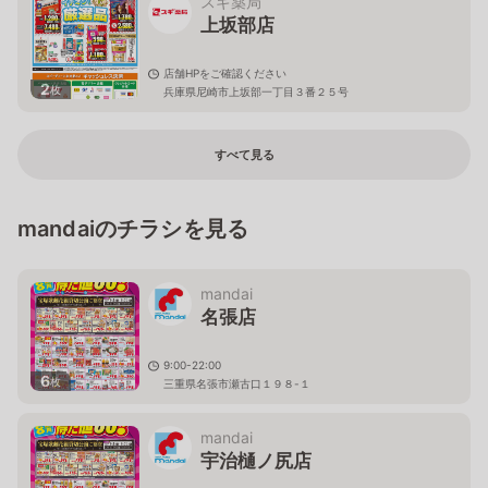
スギ薬局
上坂部店
店舗HPをご確認ください
2
枚
兵庫県尼崎市上坂部一丁目３番２５号
すべて見る
mandaiのチラシを見る
mandai
名張店
9:00-22:00
6
枚
三重県名張市瀬古口１９８-１
mandai
宇治樋ノ尻店