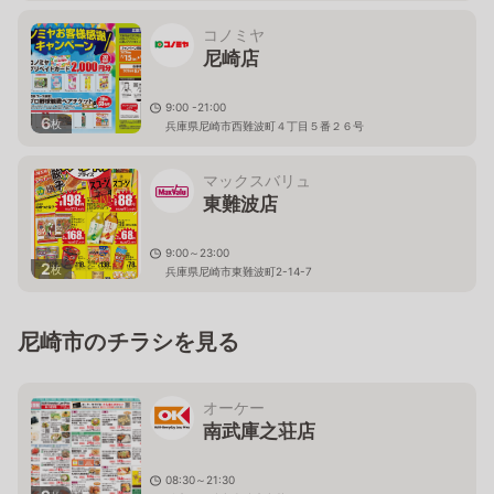
コノミヤ
尼崎店
9:00 -21:00
6
枚
兵庫県尼崎市西難波町４丁目５番２６号
マックスバリュ
東難波店
9:00～23:00
2
枚
兵庫県尼崎市東難波町2-14-7
尼崎市のチラシを見る
オーケー
南武庫之荘店
08:30～21:30