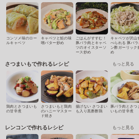
コンソメ味のロー
キャベツと鮭の味
ごはんがすすむ！
キャベツが沢山
ルキャベツ
噌バター炒め
豚バラ肉とキャベ
べられる 豚バラ
ツのオイスターソ
ン酢ガーリック
ース炒め
め
さつまいもで作れるレシピ
もっと見る
鶏肉とさつまいも
さつまいもと鶏肉
揚げない さつまい
豚バラ肉とさつ
の甘辛煮
のハニーマスター
も入り黒酢酢鶏
いもの甘辛煮
ド焼き
レンコンで作れるレシピ
もっと見る