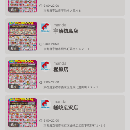
9:00-22:00
6
枚
京都府宇治市宇治樋ノ尻４８
mandai
宇治槙島店
9:00-21:50
6
枚
京都府宇治市槇島町落合１４２－１
mandai
樫原店
9:00-22:00
6
枚
京都府京都市西京区樫原比恵田町２２－１
mandai
嵯峨広沢店
9:00-22:00
6
枚
京都府京都市右京区嵯峨広沢南下馬野町１-１６