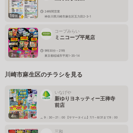
24時間営業
19
枚
神奈川県川崎市麻生区五力田2-3-1
コープみらい
ミニコープ平尾店
9時30分～21時
2
枚
東京都稲城市平尾1-35-14
川崎市麻生区のチラシを見る
いなげや
新ゆりヨネッティー王禅寺
前店
4
枚
9：30～21：00 【サマータイム】7/1～8/31まで9：00
より営業いたします
神奈川県川崎市麻生区東百合丘3－5－5
三和