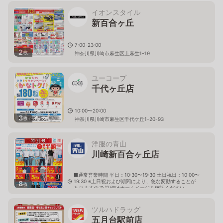
イオンスタイル
新百合ヶ丘
7:00-23:00
2
枚
神奈川県川崎市麻生区上麻生1-19
ユーコープ
千代ヶ丘店
10:00〜20:00
3
枚
神奈川県川崎市麻生区千代ケ丘1-20-93
洋服の青山
川崎新百合ヶ丘店
■通常営業時間 平日：10:30〜19:30 土日祝日：10:00〜
19:30 ※土日祝および期間により、急な変動することが
8
枚
ありますので 詳細はホームページを確認ください
神奈川県川崎市麻生区上麻生一丁目3番5号 ドレイクビ
ル内
ツルハドラッグ
五月台駅前店