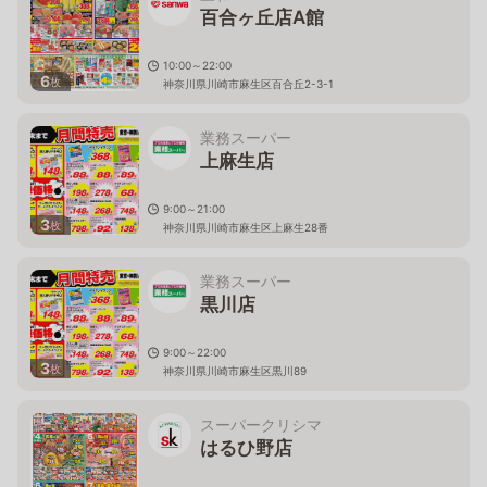
百合ヶ丘店A館
10:00～22:00
6
枚
神奈川県川崎市麻生区百合丘2-3-1
業務スーパー
上麻生店
9:00～21:00
3
枚
神奈川県川崎市麻生区上麻生28番
業務スーパー
黒川店
9:00～22:00
3
枚
神奈川県川崎市麻生区黒川89
スーパークリシマ
はるひ野店