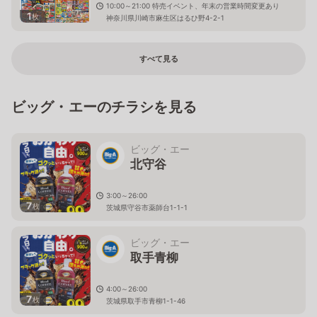
10:00～21:00 特売イベント、年末の営業時間変更あり
1
枚
神奈川県川崎市麻生区はるひ野4-2-1
すべて見る
ビッグ・エーのチラシを見る
ビッグ・エー
北守谷
3:00～26:00
7
枚
茨城県守谷市薬師台1-1-1
ビッグ・エー
取手青柳
4:00～26:00
7
枚
茨城県取手市青柳1-1-46