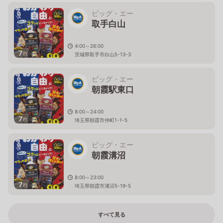
ビッグ・エー
取手白山
4:00～26:00
7
枚
茨城県取手市白山5-13-3
ビッグ・エー
朝霞駅東口
8:00～24:00
7
枚
埼玉県朝霞市仲町1-1-5
ビッグ・エー
朝霞溝沼
8:00～23:00
7
枚
埼玉県朝霞市溝沼5-19-5
すべて見る