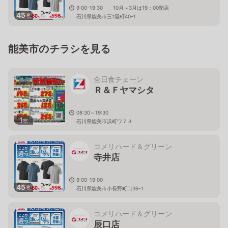
9:00-19:30 10月～3月は19：00閉店
45
枚
石川県能美市三ﾂ屋町40-1
能美市のチラシを見る
全日食チェーン
Ｒ＆Ｆヤマシタ
08:30～19:30
1
枚
石川県能美市浜町ワ７３
コメリハード＆グリーン
寺井店
9:00-19:00
45
枚
石川県能美市小長野町口36-1
コメリハード＆グリーン
辰口店