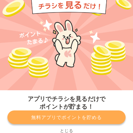
今すぐアプリをダウンロードする
アプリでチラシを見るだけで
ポイントが貯まる！
無料アプリでポイントを貯める
プライバシーポリシー
利用規約
運営会社
サービスに関してのお問い合わせ
チラシ掲載をお考えの方
とじる