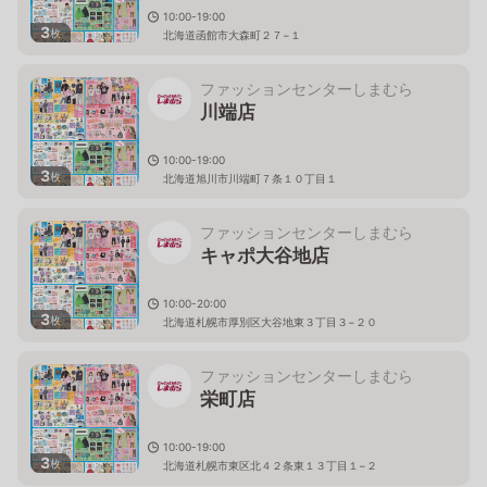
10:00-19:00
3
枚
北海道函館市大森町２７−１
ファッションセンターしまむら
川端店
10:00-19:00
3
枚
北海道旭川市川端町７条１０丁目１
ファッションセンターしまむら
キャポ大谷地店
10:00-20:00
3
枚
北海道札幌市厚別区大谷地東３丁目３−２０
ファッションセンターしまむら
栄町店
10:00-19:00
3
枚
北海道札幌市東区北４２条東１３丁目１−２