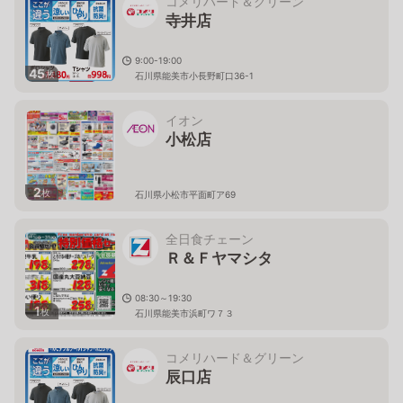
コメリハード＆グリーン
寺井店
9:00-19:00
45
枚
石川県能美市小長野町口36-1
イオン
小松店
2
枚
石川県小松市平面町ア69
全日食チェーン
Ｒ＆Ｆヤマシタ
08:30～19:30
1
枚
石川県能美市浜町ワ７３
コメリハード＆グリーン
辰口店