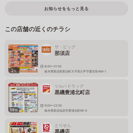
お知らせをもっと見る
この店舗の近くのチラシ
ザ・ビッグ
那須店
8:00〜21:00
2
枚
栃木県那須郡那須町大字高久甲字愛宕前484-1
ツルハドラッグ
黒磯豊浦北町店
9:00〜22:00
19
枚
栃木県那須塩原市豊浦北町69-6
とりせん
黒磯店