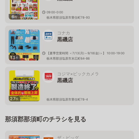
09:00-0:00
6
枚
栃木県那須塩原市豊住町78-93
コナカ
黒磯店
【夏季営業時間 ＜7/13(月)～9/18(金)＞】 10:00-19:00
13
枚
栃木県那須塩原市末広町64-86
コジマ×ビックカメラ
黒磯店
27
枚
栃木県那須塩原市豊住町78-4
那須郡那須町のチラシを見る
ザ・ビッグ