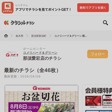
栃木県
那須郡那須町
コメリハード＆グリーン 那...
ホームセンター
コメリハード＆グリーン
フォロー
那須愛宕店のチラシ
最新のチラシ（全46枚）
最終更新：2026/08/08