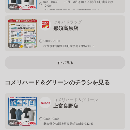
9:00-19:30 10月～3月は19：00閉店 ※灯油販売は
10:00～
44
枚
栃木県那須郡那須町大字伊王野字下城1767-1
ツルハドラッグ
那須高原店
9:00〜21:00
19
枚
栃木県那須郡那須町大字高久甲5240-6
すべて見る
コメリハード＆グリーンのチラシを見る
コメリハード＆グリーン
上富良野店
9:00-19:00
44
枚
北海道空知郡上富良野町大町5-942-5