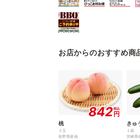
お店からのおすすめ商
842
税込
円
桃
きゅ
２玉
１袋
長野県産他
宮崎県