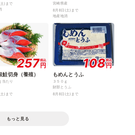
宮崎県産
(土)まで
消
8月8日(土)まで
地産地消
257
108
税込
税込
円
円
銀鮭切身（養殖）
もめんとうふ
ｇ当たり
３５０ｇ
財部とうふ
(土)まで
8月8日(土)まで
もっと見る