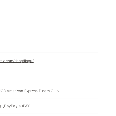
mz.com/shop/jingu/
JCB,American Express,Diners Club
PayPay,auPAY