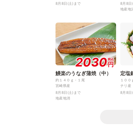
8月8日(土)まで
8月8日
地産地
2030
税込
円
鰻楽のうなぎ蒲焼（中）
定塩
約１４０ｇ・１尾
１００
宮崎県産
チリ産
8月8日(土)まで
8月8日
地産地消