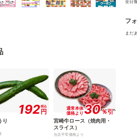
全日
フ
まだ
品
192
30
税込
通常本体
円
％引
価格より
うり
宮崎牛ロース（焼肉用・
スライス）
産
当店平常価格より