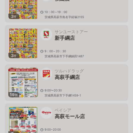
10：00～19：00
3
枚
茨城県高萩市島名字経塚2155
サンユーストアー
新手綱店
9：00～20：30
3
枚
茨城県高萩市下手綱鍋田1487
ツルハドラッグ
高萩手綱店
9:00〜20:30
19
枚
茨城県高萩市下手綱1459-1
ベイシア
高萩モール店
9:00~20:00