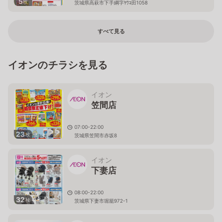
5
枚
茨城県高萩市下手綱字ﾔﾜｺ田1058
すべて見る
イオンのチラシを見る
イオン
笠間店
07:00-22:00
23
枚
茨城県笠間市赤坂8
イオン
下妻店
08:00-22:00
32
枚
茨城県下妻市堀籠972-1