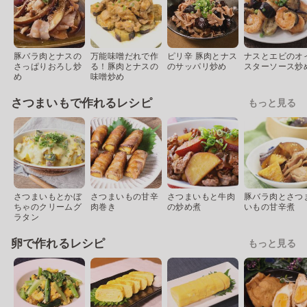
豚バラ肉とナスの
万能味噌だれで作
ピリ辛 豚肉とナス
ナスとエビのオ
さっぱりおろし炒
る！豚肉とナスの
のサッパリ炒め
スターソース炒
め
味噌炒め
さつまいもで作れるレシピ
もっと見る
さつまいもとかぼ
さつまいもの甘辛
さつまいもと牛肉
豚バラ肉とさつ
ちゃのクリームグ
肉巻き
の炒め煮
いもの甘辛煮
ラタン
卵で作れるレシピ
もっと見る