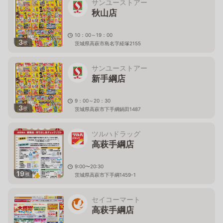
サンユーストアー
秋山店
10：00～19：00
3
枚
茨城県高萩市島名字経塚2155
サンユーストアー
新手綱店
9：00～20：30
3
枚
茨城県高萩市下手綱鍋田1487
ツルハドラッグ
高萩手綱店
9:00〜20:30
19
枚
茨城県高萩市下手綱1459-1
セイコーマート
高萩手綱店