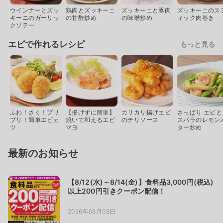
ウインナーとズッ
鶏肉とズッキーニ
ズッキーニと豚肉
ズッキーニのス
キーニのガーリッ
の甘酢炒め
の味噌炒め
ィック肉巻き
クソテー
エビで作れるレシピ
もっと見る
ふわ！さく！プリ
【揚げずに簡単】
カリカリ揚げエビ
さっぱり エビと
プリ！簡単エビカ
焼いて和えるエビ
のチリソース
スパラのレモン
ツ
マヨ
ター炒め
最新のお知らせ
【8/12(水)～8/14(金)】食料品3,000円(税込)
以上200円引きクーポン配信！
2026年08月08日