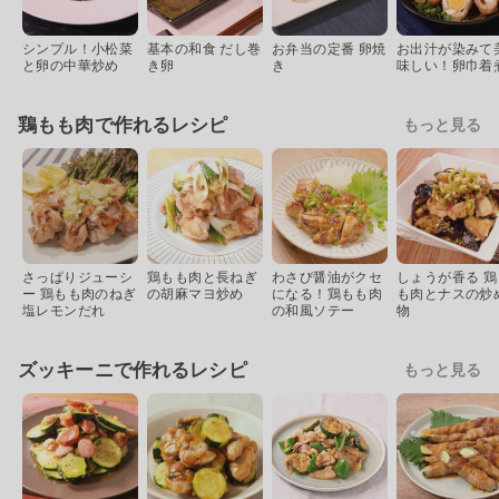
シンプル！小松菜
基本の和食 だし巻
お弁当の定番 卵焼
お出汁が染みて
と卵の中華炒め
き卵
き
味しい！卵巾着
鶏もも肉で作れるレシピ
もっと見る
さっぱりジューシ
鶏もも肉と長ねぎ
わさび醤油がクセ
しょうが香る 鶏
ー 鶏もも肉のねぎ
の胡麻マヨ炒め
になる！鶏もも肉
も肉とナスの炒
塩レモンだれ
の和風ソテー
物
ズッキーニで作れるレシピ
もっと見る