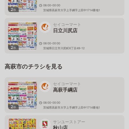
06:00-00:00
2
枚
茨城県高萩市大字上手綱字上田中1714番地1
セイコーマート
日立川尻店
06:00-00:00
2
枚
茨城県日立市川尻町6丁目49-12
高萩市のチラシを見る
セイコーマート
高萩手綱店
06:00-00:00
2
枚
茨城県高萩市大字上手綱字上田中1714番地1
サンユーストアー
秋山店