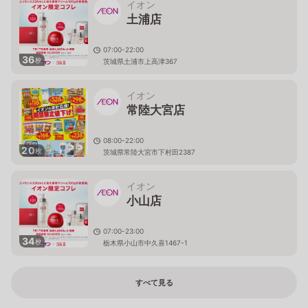
イオン
土浦店
07:00-22:00
36
枚
茨城県土浦市上高津367
イオン
常陸大宮店
08:00-22:00
20
枚
茨城県常陸大宮市下村田2387
イオン
小山店
07:00-23:00
34
枚
栃木県小山市中久喜1467-1
すべて見る