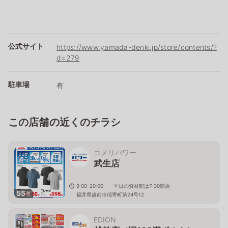
公式サイト
https://www.yamada-denki.jp/store/contents/?
d=279
駐車場
有
この店舗の近くのチラシ
コメリパワー
武生店
9:00-20:00 平日の資材館は7:30開店
55
枚
福井県越前市稲寄町第24号12
EDION