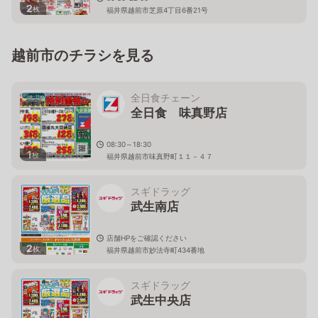
2
枚
福井県越前市芝原4丁目6番21号
越前市のチラシを見る
全日食チェーン
全日食 味真野店
08:30～18:30
1
枚
福井県越前市味真野町１１－４７
スギドラッグ
武生南店
店舗HPをご確認ください
2
枚
福井県越前市妙法寺町434番地
スギドラッグ
武生中央店