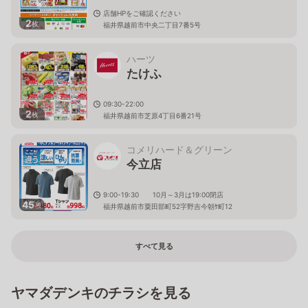
店舗HPをご確認ください
2
枚
福井県越前市中央二丁目7番5号
ハーツ
たけふ
09:30-22:00
2
枚
福井県越前市芝原4丁目6番21号
コメリハード＆グリーン
今立店
9:00-19:30 10月～3月は19:00閉店
45
枚
福井県越前市粟田部町52字野吉今朝ｹ町12
すべて見る
ヤマダデンキのチラシを見る