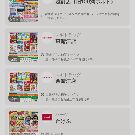
越前店（旧100満ボルト）
営業時間はエディオンの店舗情報ページにて最新情報を
ご確認ください。
54
枚
福井県越前市塚町27字3-1
スギドラッグ
東鯖江店
店舗HPをご確認ください
2
枚
福井県鯖江市新横江一丁目1番28号
スギドラッグ
西鯖江店
店舗HPをご確認ください
2
枚
福井県鯖江市桜町二丁目2番15号
ハーツ
たけふ
09:30-22:00