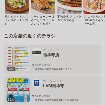
鶏むね肉とアスパ
甘辛ジューシー ま
下味冷凍 アスパラ
アスパラガスと
ラガスのレモン炒
るごとアスパラガ
ガスの肉巻き
り野菜のチキン
め
スのつくね巻き
リーム煮
この店舗の近くのチラシ
キッチンコート
吉祥寺店
10:00～22:30
3
枚
東京都武蔵野市吉祥寺南町2-1-25
ヤマダデンキ
LABI吉祥寺
10:00～22:00
32
枚
東京都武蔵野市吉祥寺南町2丁目3番13号