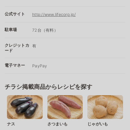
公式サイト
http://www.lifecorp.jp/
駐車場
72台（有料）
クレジットカ
有
ード
電子マネー
PayPay
チラシ掲載商品からレシピを探す
ナス
さつまいも
じゃがいも