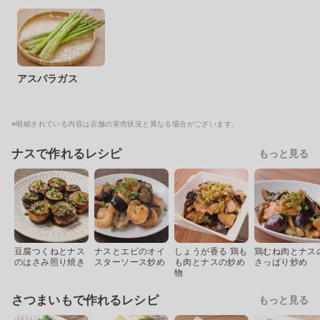
アスパラガス
※明細されている内容は店舗の実売状況と異なる場合がございます。
ナスで作れるレシピ
もっと見る
豆腐つくねとナス
ナスとエビのオイ
しょうが香る 鶏も
鶏むね肉とナス
のはさみ照り焼き
スターソース炒め
も肉とナスの炒め
さっぱり炒め
物
さつまいもで作れるレシピ
もっと見る