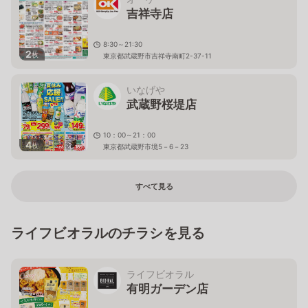
吉祥寺店
8:30～21:30
2
枚
東京都武蔵野市吉祥寺南町2-37-11
いなげや
武蔵野桜堤店
10：00～21：00
4
枚
東京都武蔵野市境5－6－23
すべて見る
ライフビオラルのチラシを見る
ライフビオラル
有明ガーデン店