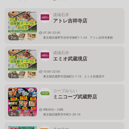
成城石井
アトレ吉祥寺店
07:30-22:00
7
東京都武蔵野市吉祥寺南町1-1-24 アトレ吉祥寺東館
枚
1F
成城石井
エミオ武蔵境店
10:00-22:00
7
枚
東京都武蔵野市境南町2-1-13 エミオ武蔵境1F
コープみらい
ミニコープ武蔵野店
9時30分～23時
2
枚
東京都武蔵野市中町2-29-14
オーケー