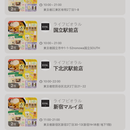
10:00～21:00
2
枚
東京都江東区有明2丁目1-8
ライフビオラル
国立駅前店
10:00～21:00
2
枚
東京都国立市中1-1-52nonowa国立SOUTH
ライフビオラル
下北沢駅前店
10:00-22:00
2
枚
東京都世田谷区北沢2丁目21−22
ライフビオラル
新宿マルイ店
11:00-21:00
2
枚
東京都新宿区新宿3丁目30-13(新宿ﾏﾙｲ本館 地下1階)