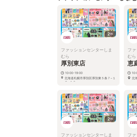
2
枚
ファッションセンターしま
ファ
むら
むら
厚別東店
恵
10:00-19:00
10:
北海道札幌市厚別区厚別東５条７−１
北
２−１０
2
枚
ファッションセンターしま
ファ