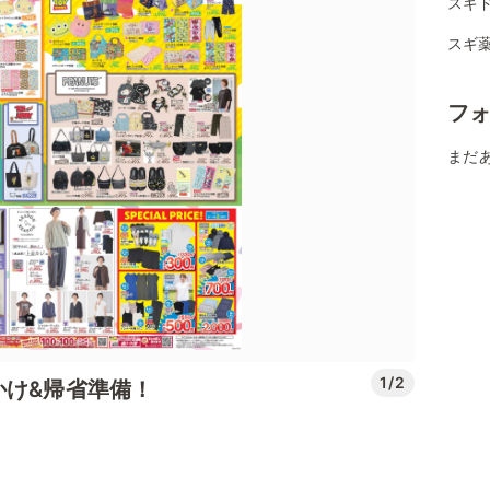
スギド
スギ薬
フ
まだ
1/2
かけ&帰省準備！