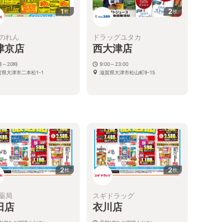
1
2
枚
枚
のれん
ドラッグユタカ
津京店
西大津店
時～20時
9:00～23:00
賀県大津市二本松1-1
滋賀県大津市松山町9-15
2
2
枚
枚
薬局
スギドラッグ
田店
衣川店