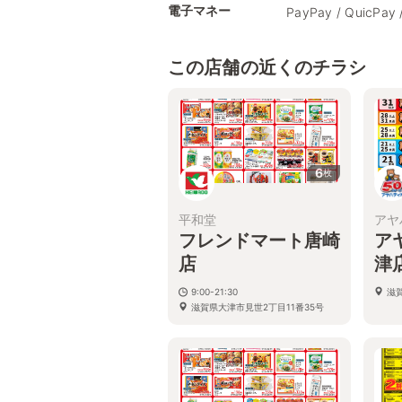
電子マネー
PayPay / QuicPay 
この店舗の近くのチラシ
6
枚
平和堂
アヤ
フレンドマート唐崎
ア
店
津
9:00-21:30
滋賀
滋賀県大津市見世2丁目11番35号