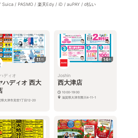
/ Suica / PASMO / 楽天Edy / iD / auPAY / d払い
11
14
枚
枚
ハディオ
Joshin
ヤハディオ 西大
西大津店
店
10:00-19:00
滋賀県大津市際川4-11-1
県大津市見世1丁目12-20