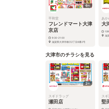
6
枚
平和堂
あか
フレンドマート大津
大
京店
10
滋
9:30-21:00
滋賀県大津市柳川2丁目6番2号
大津市のチラシを見る
2
枚
スギドラッグ
スギ
瀬田店
堅