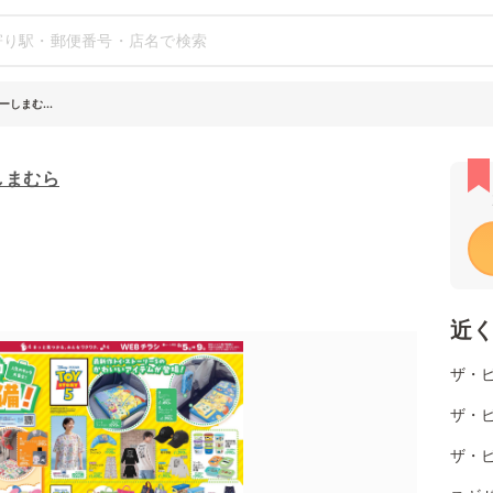
しまむ...
しまむら
近
ザ・
ザ・
ザ・