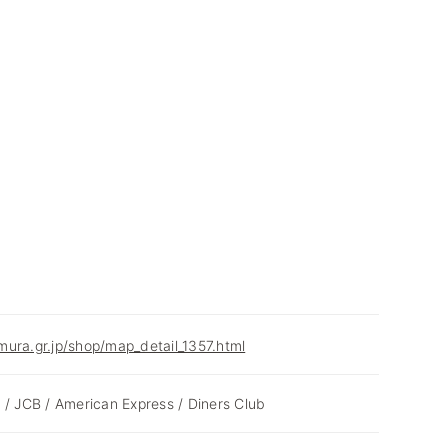
ura.gr.jp/shop/map_detail_1357.html
 / JCB / American Express / Diners Club