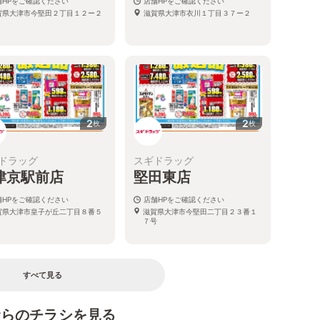
舗HPをご確認ください
店舗HPをご確認ください
賀県大津市今堅田２丁目１２ー２
滋賀県大津市衣川１丁目３７ー２
2
2
枚
枚
ドラッグ
スギドラッグ
津京駅前店
堅田東店
舗HPをご確認ください
店舗HPをご確認ください
賀県大津市皇子が丘二丁目８番５
滋賀県大津市今堅田二丁目２３番１
７号
すべて見る
むらのチラシを見る