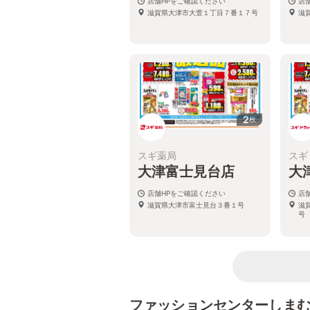
店舗HPをご確認ください
店
滋賀県大津市大萱１丁目７番１７号
滋
2
枚
スギ薬局
スギ
大津富士見台店
大
店舗HPをご確認ください
店
滋賀県大津市富士見台３番１号
滋
号
ファッションセンターしま