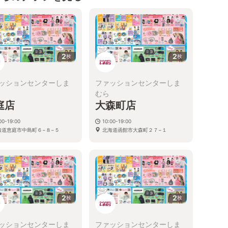
2
2
枚
枚
ッションセンターしま
ファッションセンターしま
むら
庭店
大森町店
00-19:00
10:00-19:00
海道恵庭市中島町６−８−５
北海道函館市大森町２７−１
2
2
枚
枚
ッションセンターしま
ファッションセンターしま