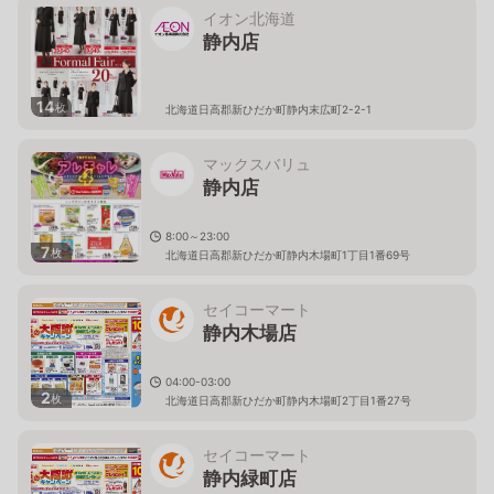
イオン北海道
静内店
14
枚
北海道日高郡新ひだか町静内末広町2-2-1
マックスバリュ
静内店
8:00～23:00
7
枚
北海道日高郡新ひだか町静内木場町1丁目1番69号
セイコーマート
静内木場店
04:00-03:00
2
枚
北海道日高郡新ひだか町静内木場町2丁目1番27号
セイコーマート
静内緑町店