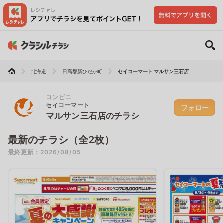
北海道
日高郡新ひだか町
セイコーマート マルサン三石店
コンビニ
セイコーマート
フォロー
マルサン三石店のチラシ
最新のチラシ（全2枚）
最終更新：2026/08/05