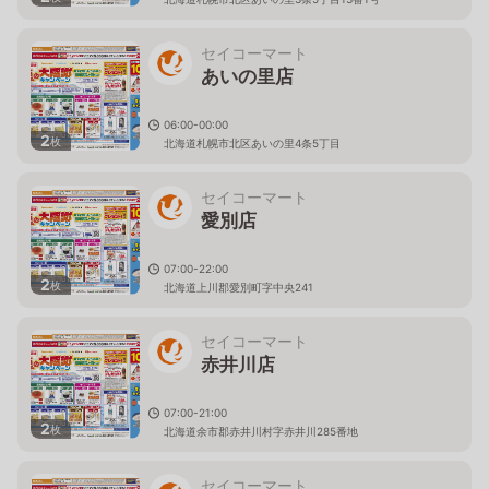
セイコーマート
あいの里店
06:00-00:00
2
枚
北海道札幌市北区あいの里4条5丁目
セイコーマート
愛別店
07:00-22:00
2
枚
北海道上川郡愛別町字中央241
セイコーマート
赤井川店
07:00-21:00
2
枚
北海道余市郡赤井川村字赤井川285番地
セイコーマート