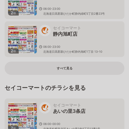
06:00-23:00
2
枚
北海道日高郡新ひだか町静内緑町5丁目2番23号
セイコーマート
静内旭町店
06:00-23:00
2
枚
北海道日高郡新ひだか町静内旭町1丁目 13-10
すべて見る
セイコーマートのチラシを見る
セイコーマート
あいの里3条店
06:00-00:00
2
枚
北海道札幌市北区あいの里3条5丁目13番1号