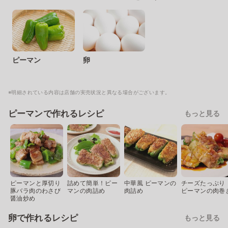
ピーマン
卵
※明細されている内容は店舗の実売状況と異なる場合がございます。
ピーマンで作れるレシピ
もっと見る
ピーマンと厚切り
詰めて簡単！ピー
中華風 ピーマンの
チーズたっぷり
豚バラ肉のわさび
マンの肉詰め
肉詰め
ピーマンの肉巻
醤油炒め
卵で作れるレシピ
もっと見る