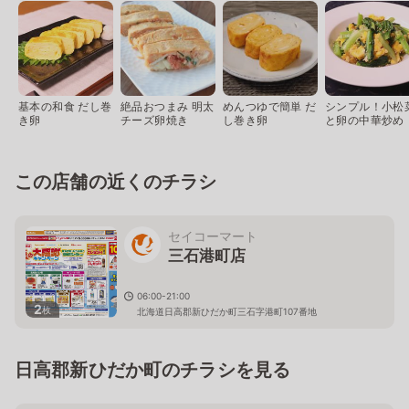
基本の和食 だし巻
絶品おつまみ 明太
めんつゆで簡単 だ
シンプル！小松
き卵
チーズ卵焼き
し巻き卵
と卵の中華炒め
この店舗の近くのチラシ
セイコーマート
三石港町店
06:00-21:00
2
枚
北海道日高郡新ひだか町三石字港町107番地
日高郡新ひだか町のチラシを見る