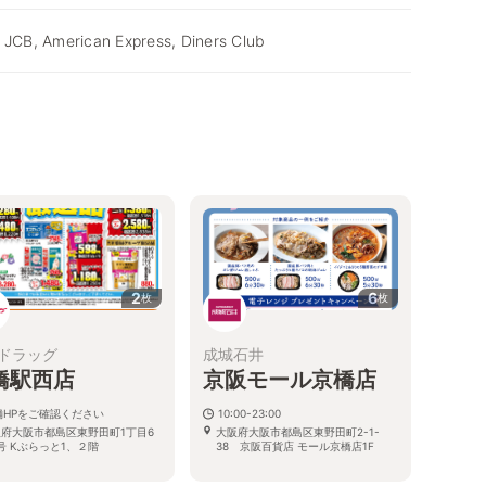
 JCB, American Express, Diners Club
2
6
枚
枚
ドラッグ
成城石井
橋駅西店
京阪モール京橋店
舗HPをご確認ください
10:00-23:00
府大阪市都島区東野田町1丁目6
大阪府大阪市都島区東野田町2-1-
号 Kぶらっと1、２階
38 京阪百貨店 モール京橋店1F