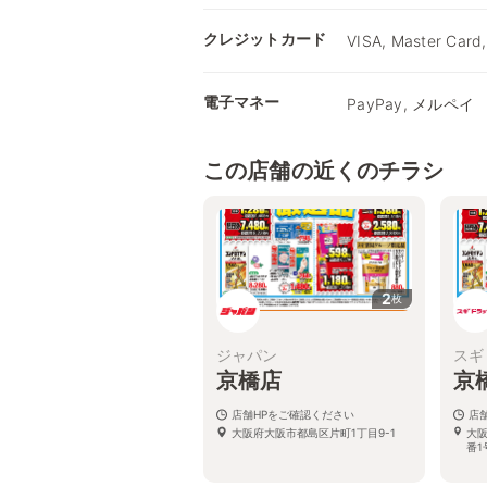
クレジットカード
VISA, Master Card,
電子マネー
PayPay, メルペイ
この店舗の近くのチラシ
2
枚
ジャパン
スギ
京橋店
京
店舗HPをご確認ください
店
大阪府大阪市都島区片町1丁目9-1
大阪
番1