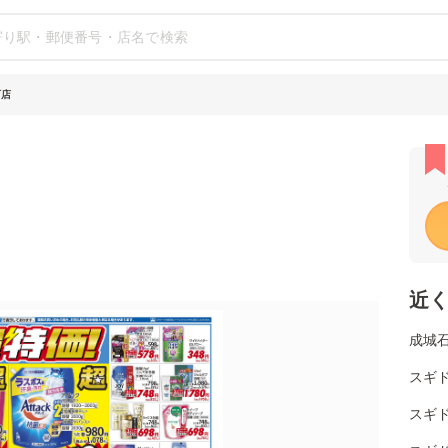
町店
近
成城
スギ
スギ