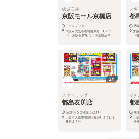
成城石井
スギ
京阪モール京橋店
都
10:00-23:00
店
大阪府大阪市都島区東野田町2-1-
大
38 京阪百貨店 モール京橋店1F
０
2
枚
スギドラッグ
ジャ
都島友渕店
都
店舗HPをご確認ください
店
大阪府大阪市都島区友渕町２丁目１
大
５番２４号
番