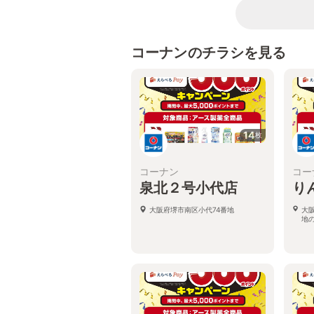
コーナンのチラシを見る
14
枚
コーナン
コー
泉北２号小代店
り
大阪府堺市南区小代74番地
大
地