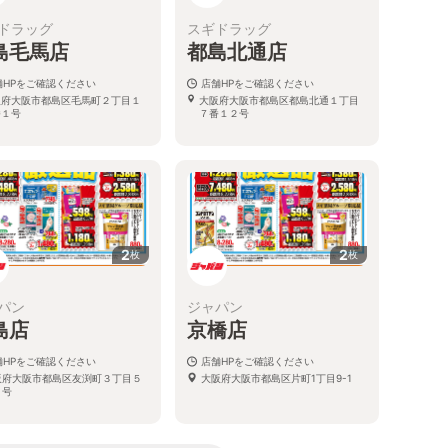
ドラッグ
スギドラッグ
島毛馬店
都島北通店
舗HPをご確認ください
店舗HPをご確認ください
阪府大阪市都島区毛馬町２丁目１
大阪府大阪市都島区都島北通１丁目
番１号
７番１２号
2
2
枚
枚
パン
ジャパン
島店
京橋店
舗HPをご確認ください
店舗HPをご確認ください
阪府大阪市都島区友渕町３丁目５
大阪府大阪市都島区片町1丁目9-1
９号