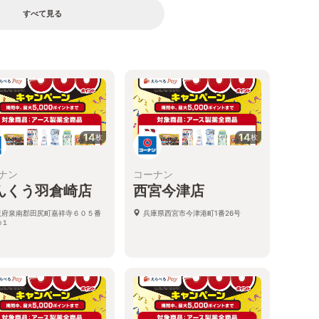
すべて見る
14
14
枚
枚
ナン
コーナン
んくう羽倉崎店
西宮今津店
阪府泉南郡田尻町嘉祥寺６０５番
兵庫県西宮市今津港町1番26号
の１