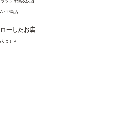
ドラッグ 都島友渕店
ン 都島店
ォローしたお店
ありません