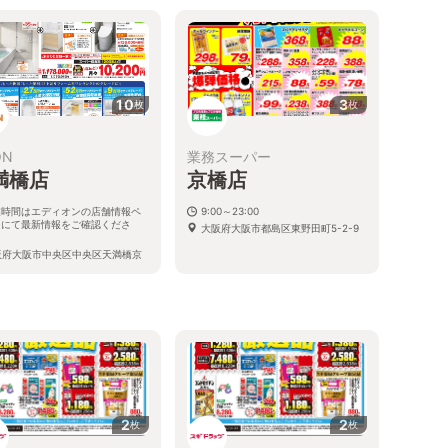
10
3
枚
枚
ON
業務スーパー
満橋店
京橋店
業時間はエディオンの店舗情報ペ
9:00～23:00
ジにて最新情報をご確認くださ
大阪府大阪市都島区東野田町5-2-9
。
阪府大阪市中央区中央区天満橋京
-1
る
2
2
枚
枚