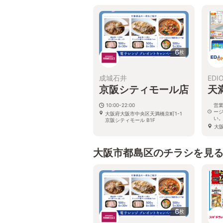
6
枚
成城石井
EDI
京阪シティモール店
天
10:00-22:00
営
ー
大阪府大阪市中央区天満橋京町1-1
い
京阪シティモール B1F
大
町1
大阪市都島区のチラシを見
6
枚