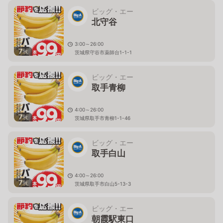
ビッグ・エー
北守谷
3:00～26:00
7
枚
茨城県守谷市薬師台1-1-1
ビッグ・エー
取手青柳
4:00～26:00
7
枚
茨城県取手市青柳1-1-46
ビッグ・エー
取手白山
4:00～26:00
7
枚
茨城県取手市白山5-13-3
ビッグ・エー
朝霞駅東口