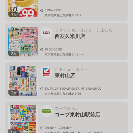
8:00～21:00
7
枚
東京都東村山市栄町2-33-2
ファッションセンターしまむら
西友久米川店
10:00-20:00
3
枚
東京都東村山市栄町２−３−４
イトーヨーカドー
東村山店
B1, 1F, 2F 9:00-21:00 3F, 4F 9:00-20:00
2
枚
東京都東村山市本町2-2-19
コープみらい
コープ東村山駅前店
9時30分～22時45分
6
枚
東京都東村山市野口町1-46 ワンズプラザ1F