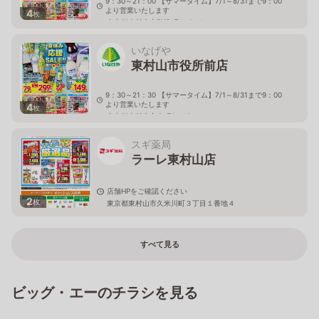
9：30～21：00 【サマータイム】7/1～8/31まで9：00
より営業いたします
4
枚
東京都東村山市秋津町1－3－1
いなげや
東村山市役所前店
9：30～21：30 【サマータイム】7/1～8/31まで9：00
より営業いたします
4
枚
東京都東村山市本町3－42
スギ薬局
ラーレ東村山店
店舗HPをご確認ください
2
枚
東京都東村山市久米川町３丁目１番地４
すべて見る
ビッグ・エーのチラシを見る