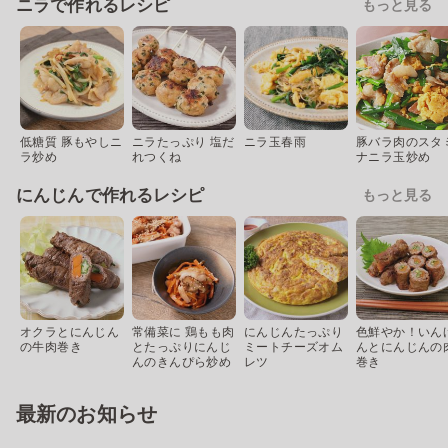
ニラで作れるレシピ
もっと見る
低糖質 豚もやしニ
ニラたっぷり 塩だ
ニラ玉春雨
豚バラ肉のスタ
ラ炒め
れつくね
ナニラ玉炒め
にんじんで作れるレシピ
もっと見る
オクラとにんじん
常備菜に 鶏もも肉
にんじんたっぷり
色鮮やか！いん
の牛肉巻き
とたっぷりにんじ
ミートチーズオム
んとにんじんの
んのきんぴら炒め
レツ
巻き
最新のお知らせ