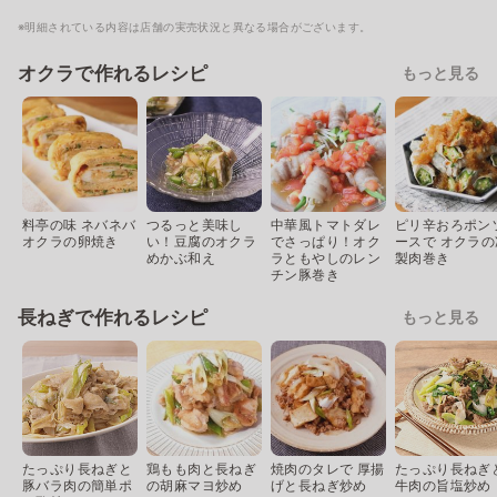
※明細されている内容は店舗の実売状況と異なる場合がございます。
オクラで作れるレシピ
もっと見る
料亭の味 ネバネバ
つるっと美味し
中華風トマトダレ
ピリ辛おろポン
オクラの卵焼き
い！豆腐のオクラ
でさっぱり！オク
ースで オクラの
めかぶ和え
ラともやしのレン
製肉巻き
チン豚巻き
長ねぎで作れるレシピ
もっと見る
たっぷり長ねぎと
鶏もも肉と長ねぎ
焼肉のタレで 厚揚
たっぷり長ねぎ
豚バラ肉の簡単ポ
の胡麻マヨ炒め
げと長ねぎ炒め
牛肉の旨塩炒め