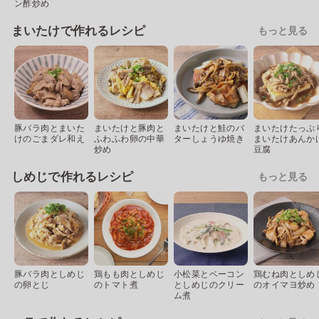
ン酢炒め
まいたけで作れるレシピ
もっと見る
豚バラ肉とまいた
まいたけと豚肉と
まいたけと鮭のバ
まいたけたっぷ
けのごまダレ和え
ふわふわ卵の中華
ターしょうゆ焼き
まいたけあんか
炒め
豆腐
しめじで作れるレシピ
もっと見る
豚バラ肉としめじ
鶏もも肉としめじ
小松菜とベーコン
鶏むね肉としめ
の卵とじ
のトマト煮
としめじのクリー
のオイマヨ炒め
ム煮