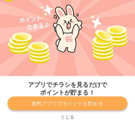
今すぐアプリをダウンロードする
アプリでチラシを見るだけで
ポイントが貯まる！
無料アプリでポイントを貯める
プライバシーポリシー
利用規約
運営会社
サービスに関してのお問い合わせ
チラシ掲載をお考えの方
とじる
Copyright© Kurashiru, Inc. All Rights Reserved.