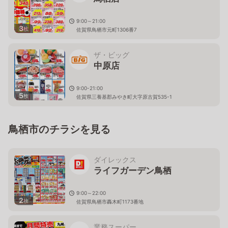
9:00～21:00
3
枚
佐賀県鳥栖市元町1306番7
ザ・ビッグ
中原店
9:00-21:00
5
枚
佐賀県三養基郡みやき町大字原古賀535-1
鳥栖市のチラシを見る
ダイレックス
ライフガーデン鳥栖
9:00～22:00
2
枚
佐賀県鳥栖市轟木町1173番地
業務スーパー