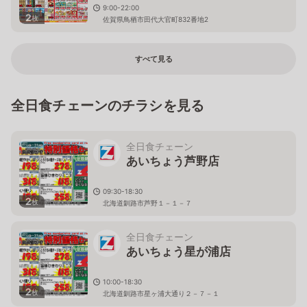
9:00-22:00
2
枚
佐賀県鳥栖市田代大官町832番地2
すべて見る
全日食チェーンのチラシを見る
全日食チェーン
あいちょう芦野店
09:30-18:30
2
枚
北海道釧路市芦野１－１－７
全日食チェーン
あいちょう星が浦店
10:00-18:30
2
枚
北海道釧路市星ヶ浦大通り２－７－１