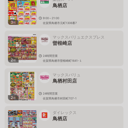
鳥栖店
9:00～21:00
3
枚
佐賀県鳥栖市元町1306番7
マックスバリュエクスプレス
曽根崎店
24時間営業
2
枚
佐賀県鳥栖市曽根崎町1641-１
マックスバリュ
鳥栖村田店
24時間営業
2
枚
佐賀県鳥栖市村田町707-1
ダイレックス
鳥栖店