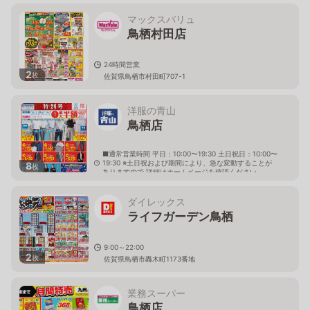
マックスバリュ
鳥栖村田店
24時間営業
2
枚
佐賀県鳥栖市村田町707-1
洋服の青山
鳥栖店
■通常営業時間 平日：10:00〜19:30 土日祝日：10:00〜
19:30 ※土日祝および期間により、急な変動することが
8
枚
ありますので 詳細はホームページを確認ください
佐賀県鳥栖市養父町字布津原56番地1
ダイレックス
ライフガーデン鳥栖
9:00～22:00
2
枚
佐賀県鳥栖市轟木町1173番地
業務スーパー
鳥栖店