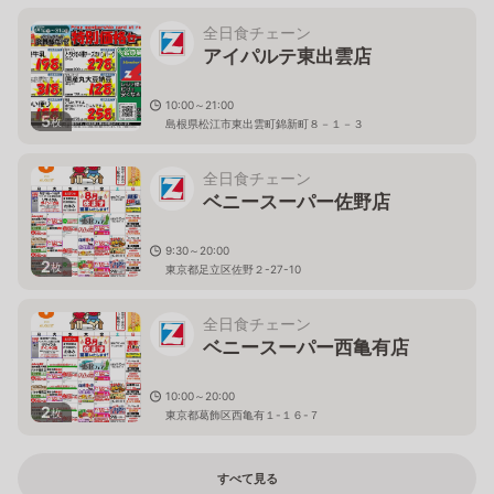
全日食チェーン
アイパルテ東出雲店
10:00～21:00
5
枚
島根県松江市東出雲町錦新町８－１－３
全日食チェーン
ベニースーパー佐野店
9:30～20:00
2
枚
東京都足立区佐野２-27-10
全日食チェーン
ベニースーパー西亀有店
10:00～20:00
2
枚
東京都葛飾区西亀有１-１６-７
すべて見る