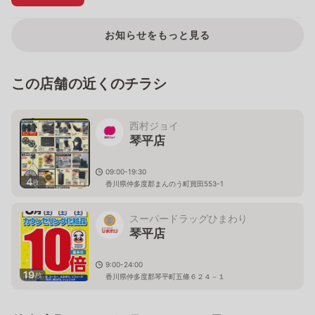
お知らせをもっと見る
この店舗の近くのチラシ
西村ジョイ
琴平店
09:00-19:30
4
枚
香川県仲多度郡まんのう町買田553-1
スーパードラッグひまわり
琴平店
9:00-24:00
19
枚
香川県仲多度郡琴平町五條６２４－１