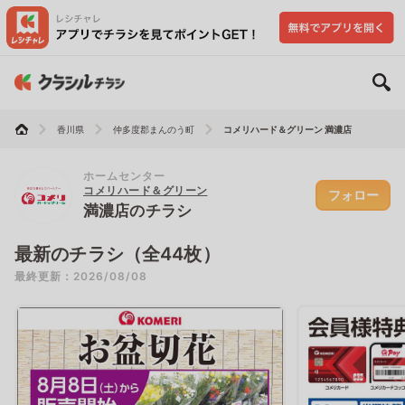
香川県
仲多度郡まんのう町
コメリハード＆グリーン 満濃店
ホームセンター
コメリハード＆グリーン
フォロー
満濃店のチラシ
最新のチラシ（全44枚）
最終更新：2026/08/08