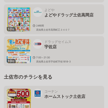
よどや
よどやドラッグ土佐高岡店
24時間
10
枚
高知県土佐市高岡町乙３４０７
ドラッグセイムス
宇佐店
7:00～21:30
10
枚
高知県土佐市宇佐町宇佐1818-3
土佐市のチラシを見る
コーナン
ホームストック土佐店