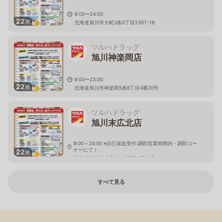
9:00〜24:00
22
枚
北海道旭川市大町3条5丁目2397-18
ツルハドラッグ
旭川神楽岡店
9:00〜23:00
22
枚
北海道旭川市神楽岡5条6丁目4番20号
ツルハドラッグ
旭川末広北店
9:00～24:00 ※自己採血受付:調剤営業時間内・調剤コー
ナーにて！
22
枚
北海道旭川市末広1条10丁目1番20号
すべて見る