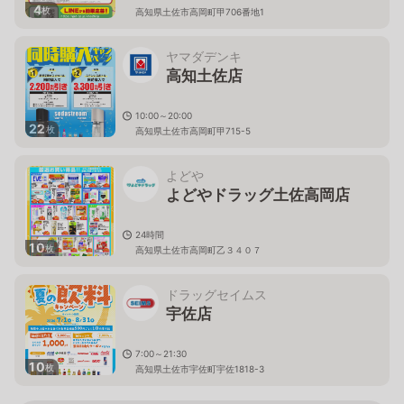
4
枚
高知県土佐市高岡町甲706番地1
ヤマダデンキ
高知土佐店
10:00～20:00
22
枚
高知県土佐市高岡町甲715-5
よどや
よどやドラッグ土佐高岡店
24時間
10
枚
高知県土佐市高岡町乙３４０７
ドラッグセイムス
宇佐店
7:00～21:30
10
枚
高知県土佐市宇佐町宇佐1818-3