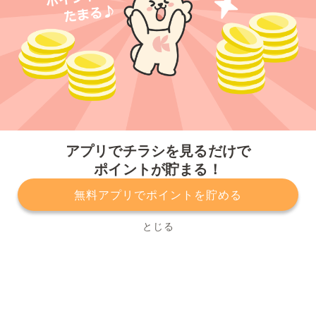
今すぐアプリをダウンロードする
アプリでチラシを見るだけで
ポイントが貯まる！
無料アプリでポイントを貯める
プライバシーポリシー
利用規約
運営会社
サービスに関してのお問い合わせ
チラシ掲載をお考えの方
とじる
Copyright© Kurashiru, Inc. All Rights Reserved.