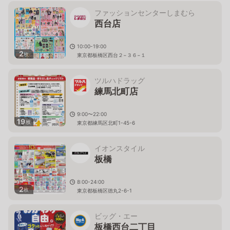
ファッションセンターしまむら
西台店
10:00-19:00
2
枚
東京都板橋区西台２−３６−１
ツルハドラッグ
練馬北町店
9:00〜22:00
19
枚
東京都練馬区北町1-45-6
イオンスタイル
板橋
8:00-24:00
2
枚
東京都板橋区徳丸2-6-1
ビッグ・エー
板橋西台二丁目