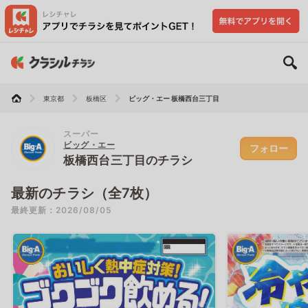
東京都
板橋区
ビッグ・エー 板橋西台三丁目
スーパー
ビッグ・エー
フォロー
板橋西台三丁目のチラシ
最新のチラシ（全7枚）
最終更新：2026/08/05