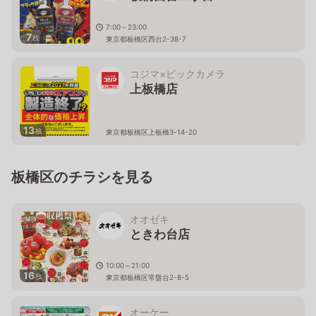
7:00～23:00
7
枚
東京都板橋区西台2-38-7
コジマ×ビックカメラ
上板橋店
13
枚
東京都板橋区上板橋3-14-20
板橋区のチラシを見る
オオゼキ
ときわ台店
10:00～21:00
16
枚
東京都板橋区常盤台2-8-5
オーケー