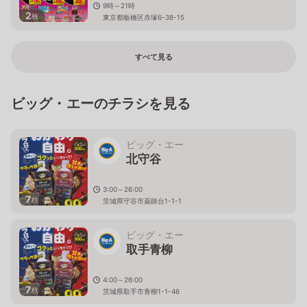
9時～21時
2
枚
東京都板橋区赤塚6-38-15
すべて見る
ビッグ・エーのチラシを見る
ビッグ・エー
北守谷
3:00～26:00
7
枚
茨城県守谷市薬師台1-1-1
ビッグ・エー
取手青柳
4:00～26:00
7
枚
茨城県取手市青柳1-1-46