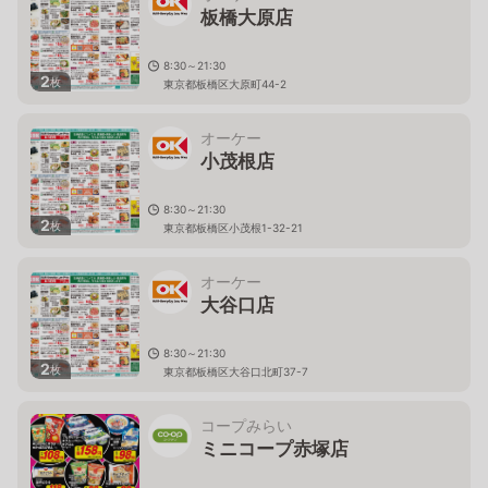
板橋大原店
8:30～21:30
2
枚
東京都板橋区大原町44-2
オーケー
小茂根店
8:30～21:30
2
枚
東京都板橋区小茂根1-32-21
オーケー
大谷口店
8:30～21:30
2
枚
東京都板橋区大谷口北町37-7
コープみらい
ミニコープ赤塚店