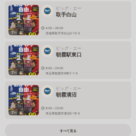
ビッグ・エー
取手白山
4:00～26:00
7
枚
茨城県取手市白山5-13-3
ビッグ・エー
朝霞駅東口
8:00～24:00
7
枚
埼玉県朝霞市仲町1-1-5
ビッグ・エー
朝霞溝沼
8:00～23:00
7
枚
埼玉県朝霞市溝沼5-19-5
すべて見る