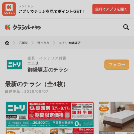
石川県
野々市市
ニトリ 御経塚店
家具・インテリア雑貨
ニトリ
フォロー
御経塚店のチラシ
最新のチラシ（全4枚）
最終更新：2026/08/07