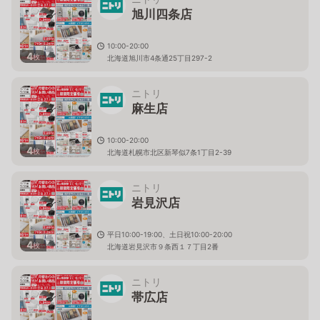
旭川四条店
10:00-20:00
4
枚
北海道旭川市4条通25丁目297-2
ニトリ
麻生店
10:00-20:00
4
枚
北海道札幌市北区新琴似7条1丁目2-39
ニトリ
岩見沢店
平日10:00-19:00、土日祝10:00-20:00
4
枚
北海道岩見沢市９条西１７丁目2番
ニトリ
帯広店