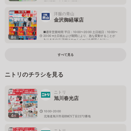
石川県野々市市野代2丁目11
洋服の青山
金沢御経塚店
■通常営業時間 平日：10:00〜20:00 土日祝日：10:00〜
20:00 ※土日祝および期間により、急な変動することが
8
枚
ありますので 詳細はホームページを確認ください
石川県野々市市御経塚二丁目11番地
すべて見る
ニトリのチラシを見る
ニトリ
旭川春光店
10:00-20:00
4
枚
北海道旭川市花咲町5丁目2272番地
ニトリ