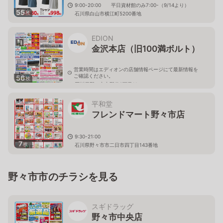
9:00-20:00 平日資材館のみ7:00-（9/14より）
55
枚
石川県白山市横江町5200番地
EDION
金沢本店（旧100満ボルト）
営業時間はエディオンの店舗情報ページにて最新情報を
ご確認ください。
56
枚
石川県野々市市野代2丁目11
平和堂
フレンドマート野々市店
9:30-21:00
7
枚
石川県野々市市二日市四丁目143番地
野々市市のチラシを見る
スギドラッグ
野々市中央店