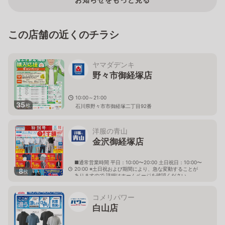
この店舗の近くのチラシ
ヤマダデンキ
野々市御経塚店
10:00～21:00
35
枚
石川県野々市市御経塚二丁目92番
洋服の青山
金沢御経塚店
■通常営業時間 平日：10:00〜20:00 土日祝日：10:00〜
20:00 ※土日祝および期間により、急な変動することが
8
枚
ありますので 詳細はホームページを確認ください
石川県野々市市御経塚二丁目11番地
コメリパワー
白山店