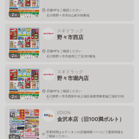
店舗HPをご確認ください
2
枚
石川県野々市市白山町438番地
スギドラッグ
野々市西店
店舗HPをご確認ください
2
枚
石川県野々市市徳用三丁目281番地
スギドラッグ
野々市堀内店
店舗HPをご確認ください
2
石川県野々市市西部中央土地区画整理事業施工地区31街
枚
区1番
EDION
金沢本店（旧100満ボルト）
営業時間はエディオンの店舗情報ページにて最新情報を
ご確認ください。
56
枚