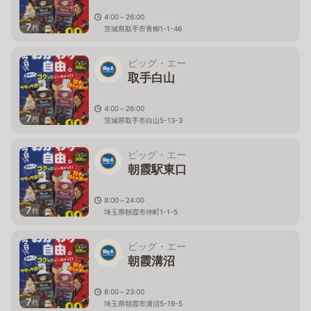
4:00～26:00
7
枚
茨城県取手市青柳1-1-46
ビッグ・エー
取手白山
4:00～26:00
7
枚
茨城県取手市白山5-13-3
ビッグ・エー
朝霞駅東口
8:00～24:00
7
枚
埼玉県朝霞市仲町1-1-5
ビッグ・エー
朝霞溝沼
8:00～23:00
7
枚
埼玉県朝霞市溝沼5-19-5