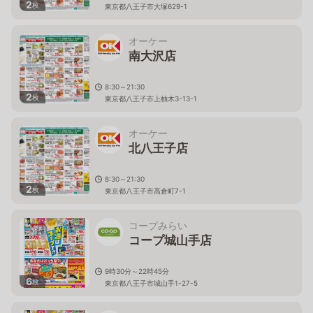
2
枚
東京都八王子市大塚629-1
オーケー
南大沢店
8:30～21:30
2
枚
東京都八王子市上柚木3-13-1
オーケー
北八王子店
8:30～21:30
2
枚
東京都八王子市高倉町7-1
コープみらい
コープ城山手店
9時30分～22時45分
6
枚
東京都八王子市城山手1-27-5