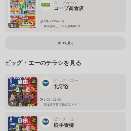
コープみらい
コープ高倉店
9時～22時45分
6
枚
東京都八王子市高倉町49-3
すべて見る
ビッグ・エーのチラシを見る
ビッグ・エー
北守谷
3:00～26:00
7
枚
茨城県守谷市薬師台1-1-1
ビッグ・エー
取手青柳