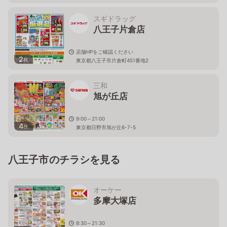
スギドラッグ
八王子片倉店
店舗HPをご確認ください
2
枚
東京都八王子市片倉町451番地2
三和
旭が丘店
9:00～21:00
4
枚
東京都日野市旭が丘6-7-5
八王子市のチラシを見る
オーケー
多摩大塚店
8:30～21:30