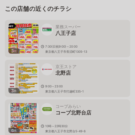
この店舗の近くのチラシ
業務スーパー
八王子店
7:30(日祝9:00)～20:00
3
枚
東京都八王子市長沼町1305-13
京王ストア
北野店
9:00～23:00
3
枚
東京都八王子市打越町335-1
コープみらい
コープ北野台店
10時～22時30分
6
枚
東京都八王子市北野台5-49-6