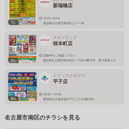
新瑞橋店
10:00-20:00
1
枚
愛知県名古屋市南区駈上1-1-36
スギドラッグ
桜本町店
店舗HPをご確認ください
2
愛知県名古屋市南区桜台一丁目14番25号 第３菊屋ビル
枚
1階
ドラッグスギヤマ
平子店
09:00～21:00
9
枚
愛知県名古屋市南区平子二丁目9番18号
名古屋市南区のチラシを見る