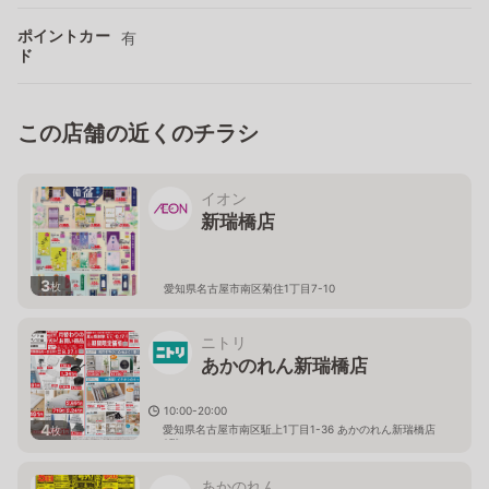
ポイントカー
有
ド
この店舗の近くのチラシ
イオン
新瑞橋店
3
枚
愛知県名古屋市南区菊住1丁目7-10
ニトリ
あかのれん新瑞橋店
10:00-20:00
4
愛知県名古屋市南区駈上1丁目1-36 あかのれん新瑞橋店
枚
2階
あかのれん