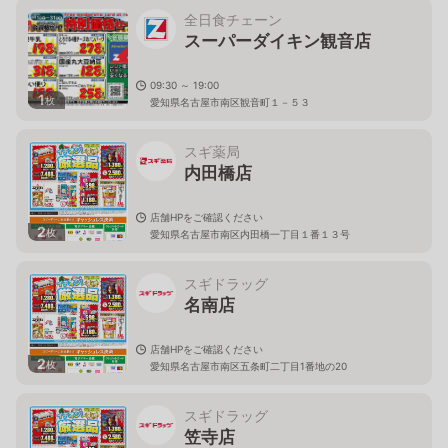
全日食チェーン
スーパーダイキン観音店
09:30 ～ 19:00
1
枚
愛知県名古屋市南区観音町１－５３
スギ薬局
内田橋店
店舗HPをご確認ください
2
枚
愛知県名古屋市南区内田橋一丁目１番１３号
スギドラッグ
名南店
店舗HPをご確認ください
2
枚
愛知県名古屋市南区五条町二丁目1番地の20
スギドラッグ
笠寺店