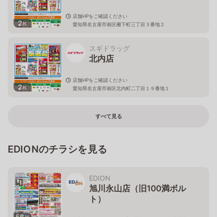
店舗HPをご確認ください
2
枚
愛知県名古屋市南区柵下町三丁目３番地２
スギドラッグ
北内店
店舗HPをご確認ください
2
枚
愛知県名古屋市南区北内町二丁目１９番地１
すべて見る
EDIONのチラシを見る
EDION
旭川永山店（旧100満ボル
ト）
56
枚