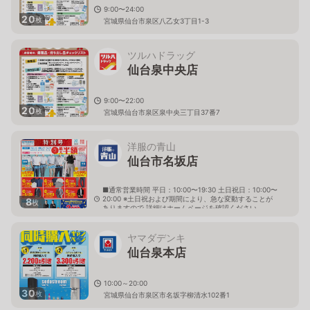
9:00〜24:00
20
枚
宮城県仙台市泉区八乙女3丁目1-3
ツルハドラッグ
仙台泉中央店
9:00〜22:00
20
枚
宮城県仙台市泉区泉中央三丁目37番7
洋服の青山
仙台市名坂店
■通常営業時間 平日：10:00〜19:30 土日祝日：10:00〜
20:00 ※土日祝および期間により、急な変動することが
8
枚
ありますので 詳細はホームページを確認ください
宮城県仙台市泉区市名坂字原田167番1
ヤマダデンキ
仙台泉本店
10:00～20:00
30
枚
宮城県仙台市泉区市名坂字柳清水102番1