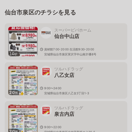
仙台市泉区のチラシを見る
スーパービバホーム
仙台中山店
資材館7:00-20:00 生活館9:30-20:00
10
枚
宮城県仙台市泉区実沢字中山南31番8号
ツルハドラッグ
八乙女店
9:00〜24:00
20
枚
宮城県仙台市泉区八乙女3丁目1-3
ツルハドラッグ
泉古内店
9:00〜22:00
20
枚
宮城県仙台市泉区古内字新坂の上30-5