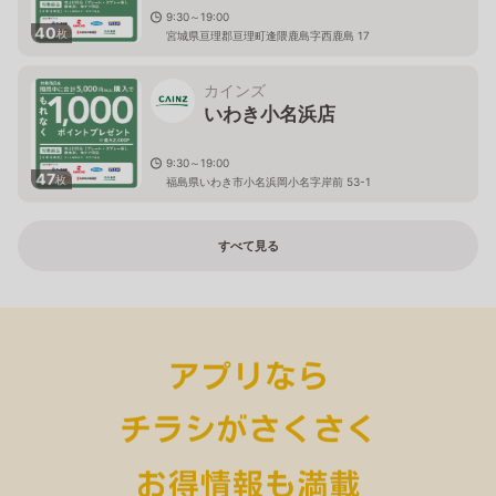
9:30～19:00
40
枚
宮城県亘理郡亘理町逢隈鹿島字西鹿島 17
カインズ
いわき小名浜店
9:30～19:00
47
枚
福島県いわき市小名浜岡小名字岸前 53-1
すべて見る