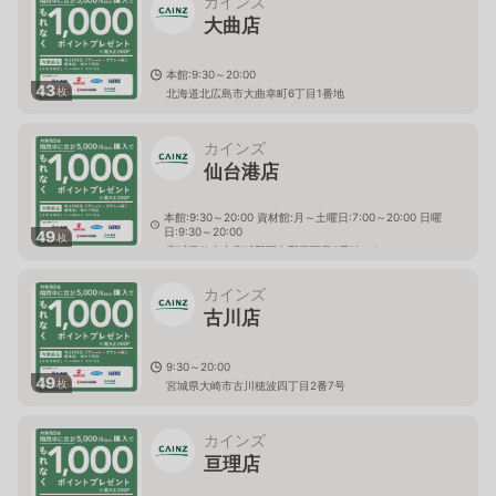
カインズ
大曲店
本館:9:30～20:00
43
枚
北海道北広島市大曲幸町6丁目1番地
カインズ
仙台港店
本館:9:30～20:00 資材館:月～土曜日:7:00～20:00 日曜
日:9:30～20:00
49
枚
宮城県仙台市宮城野区中野三丁目5番地の6
カインズ
古川店
9:30～20:00
49
枚
宮城県大崎市古川穂波四丁目2番7号
カインズ
亘理店