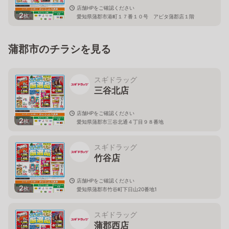
店舗HPをご確認ください
2
枚
愛知県蒲郡市港町１７番１０号 アピタ蒲郡店１階
蒲郡市のチラシを見る
スギドラッグ
三谷北店
店舗HPをご確認ください
2
枚
愛知県蒲郡市三谷北通４丁目９８番地
スギドラッグ
竹谷店
店舗HPをご確認ください
2
枚
愛知県蒲郡市竹谷町下日山20番地1
スギドラッグ
蒲郡西店