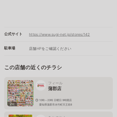
公式サイト
https://www.sugi-net.jp/stores/142
駐車場
店舗HPをご確認ください
この店舗の近くのチラシ
フィール
蒲郡店
10時～20時 日曜日 9時開店
2
枚
愛知県蒲郡市水竹町天王前8