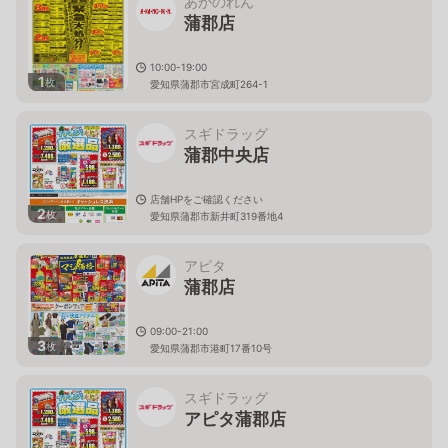
あかのれん
蒲郡店
10:00-19:00
1
枚
愛知県蒲郡市宮成町264-1
スギドラッグ
蒲郡中央店
店舗HPをご確認ください
2
枚
愛知県蒲郡市新井町319番地4
アピタ
蒲郡店
09:00-21:00
3
枚
愛知県蒲郡市港町17番10号
スギドラッグ
アピタ蒲郡店