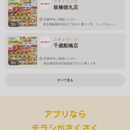
スギドラッグ
板橋徳丸店
店舗HPをご確認ください
2
東京都板橋区徳丸三丁目４１番２１号 トックマルット
枚
１階
スギドラッグ
千歳船橋店
店舗HPをご確認ください
2
枚
東京都世田谷区経堂四丁目３２番１２号
すべて見る