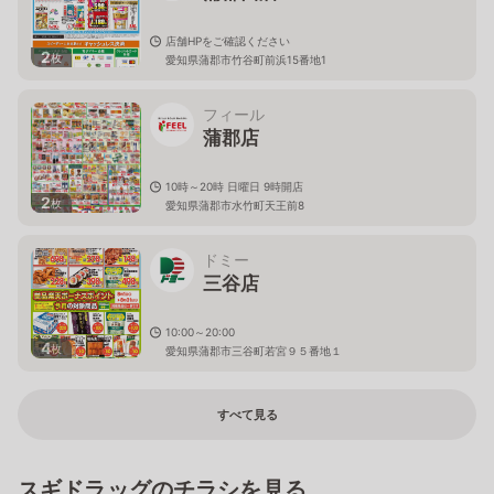
店舗HPをご確認ください
2
枚
愛知県蒲郡市竹谷町前浜15番地1
フィール
蒲郡店
10時～20時 日曜日 9時開店
2
枚
愛知県蒲郡市水竹町天王前8
ドミー
三谷店
10:00～20:00
4
枚
愛知県蒲郡市三谷町若宮９５番地１
すべて見る
スギドラッグのチラシを見る