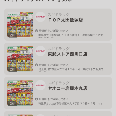
スギドラッグ
ＴＯＰ太田飯塚店
店舗HPをご確認ください
2
群馬県太田市飯塚町１９３３番地１ 生鮮市場ＴＯＰ太
枚
田飯塚店１階
スギドラッグ
東武ストア西川口店
店舗HPをご確認ください
2
埼玉県川口市並木二丁目２２番１号 東武ストア西川口
枚
店２階
スギドラッグ
ヤオコー岩槻本丸店
店舗HPをご確認ください
2
埼玉県さいたま市岩槻区本丸３丁目２０番４５号 ヤオ
枚
コー岩槻本丸店２階