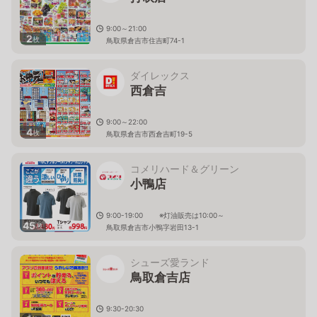
9:00～21:00
2
枚
鳥取県倉吉市住吉町74-1
ダイレックス
西倉吉
9:00～22:00
4
枚
鳥取県倉吉市西倉吉町19-5
コメリハード＆グリーン
小鴨店
9:00-19:00 ※灯油販売は10:00～
45
枚
鳥取県倉吉市小鴨字岩田13-1
シューズ愛ランド
鳥取倉吉店
9:30-20:30