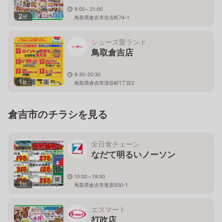
9:00～21:00
2
枚
鳥取県倉吉市住吉町74-1
シューズ愛ランド
鳥取倉吉店
9:30-20:30
1
枚
鳥取県倉吉市清谷町1丁目2
倉吉市のチラシを見る
全日食チェーン
なだて明るいノーソン
10:00～19:00
1
枚
鳥取県倉吉市尾原500-1
エスマート
打吹店