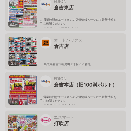
EDION
倉吉東店
営業時間はエディオンの店舗情報ページにて最新情報を
ご確認ください。
44
枚
鳥取県倉吉市下田中町867
オートバックス
倉吉店
3
枚
鳥取県倉吉市福庭町２丁目６０番地
EDION
倉吉本店（旧100満ボルト）
営業時間はエディオンの店舗情報ページにて最新情報を
ご確認ください。
16
枚
鳥取県倉吉市河北町162
エスマート
打吹店