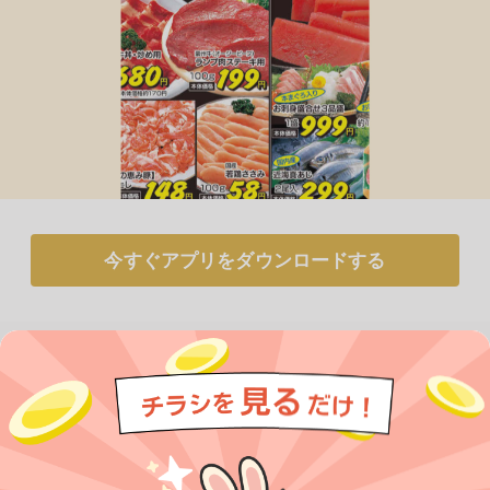
今すぐアプリをダウンロードする
アプリでチラシを見るだけで
ポイントが貯まる！
無料アプリでポイントを貯める
プライバシーポリシー
利用規約
運営会社
サービスに関してのお問い合わせ
チラシ掲載をお考えの方
とじる
Copyright© Kurashiru, Inc. All Rights Reserved.