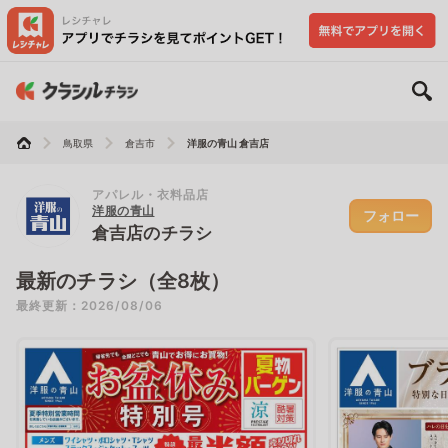
鳥取県
倉吉市
洋服の青山 倉吉店
アパレル・衣料品店
洋服の青山
フォロー
倉吉店のチラシ
最新のチラシ（全8枚）
最終更新：2026/08/06