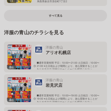
1
枚
鳥取県倉吉市清谷町1丁目2
すべて見る
洋服の青山のチラシを見る
洋服の青山
アリオ札幌店
■通常営業時間 平日：10:00〜21:00 土日祝日：10:00〜
21:00 ※土日祝および期間により、急な変動することが
8
枚
ありますので 詳細はホームページを確認ください
北海道札幌市東区北七条東九丁目2番20号 アリオ札幌
３階
洋服の青山
岩見沢店
■通常営業時間 平日：10:00〜19:00 土日祝日：10:00〜
19:00 ※土日祝および期間により、急な変動することが
8
枚
ありますので 詳細はホームページを確認ください
北海道岩見沢市大和二条八丁目6番地