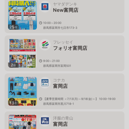
ヤマダデンキ
New富岡店
10:00～20:00
25
枚
群馬県富岡市七日市173-3
フレッセイ
フォリオ富岡店
9:00～21:00
2
枚
群馬県富岡市富岡501
コナカ
富岡店
【夏季営業時間 ＜7/13(月)～9/18(金)＞】 10:00-19:00
13
枚
群馬県富岡市黒川718-1
洋服の青山
富岡店