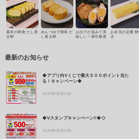
基本の和食 だし巻
めんつゆで簡単 だ
お出汁が染みて美
お弁当の定番 卵
き卵
し巻き卵
味しい！卵巾着煮
き
最新のお知らせ
◆アプリ内Vくじで最大５００ポイント当た
る！キャンペーン◆
2026年08月01日
◆Vスタンプキャンペーン‼◆◇
2026年08月01日