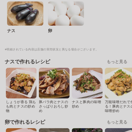
ナス
卵
※明細されている内容は店舗の実売状況と異なる場合がございます。
ナスで作れるレシピ
もっと見る
しょうが香る 鶏も
豚バラ肉とナスの
ナスと豚肉の味噌
万能味噌だれで
も肉とナスの炒め
さっぱりおろし炒
炒め
る！豚肉とナス
物
め
味噌炒め
卵で作れるレシピ
もっと見る