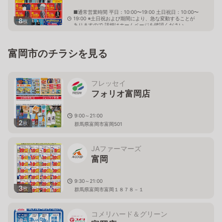
■通常営業時間 平日：10:00〜19:00 土日祝日：10:00〜
19:00 ※土日祝および期間により、急な変動することが
8
枚
ありますので 詳細はホームページを確認ください
群馬県富岡市富岡3005番
富岡市のチラシを見る
フレッセイ
フォリオ富岡店
9:00～21:00
2
枚
群馬県富岡市富岡501
JAファーマーズ
富岡
9:30～21:00
3
枚
群馬県富岡市富岡１８７８－１
コメリハード＆グリーン