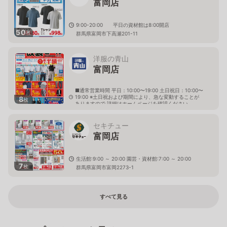
富岡店
9:00-20:00 平日の資材館は8:00開店
50
枚
群馬県富岡市下高瀬201-11
洋服の青山
富岡店
■通常営業時間 平日：10:00〜19:00 土日祝日：10:00〜
19:00 ※土日祝および期間により、急な変動することが
8
枚
ありますので 詳細はホームページを確認ください
群馬県富岡市富岡3005番
セキチュー
富岡店
生活館:9:00 ～ 20:00 園芸・資材館:7:00 ～ 20:00
7
枚
群馬県富岡市富岡2273-1
すべて見る