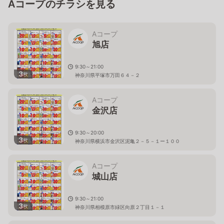
Aコープのチラシを見る
Aコープ
旭店
9:30～21:00
3
枚
神奈川県平塚市万田６４－２
Aコープ
金沢店
9:30～20:00
3
枚
神奈川県横浜市金沢区泥亀２－５－１ー１００
Aコープ
城山店
9:30～21:00
3
枚
神奈川県相模原市緑区向原２丁目１－１