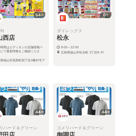
54
6
枚
枚
ON
ダイレックス
山西店
松永
業時間はエディオンの店舗情報ペ
9:00～22:00
ジにて最新情報をご確認くださ
広島県福山市松永町 3丁目9-31
。
県福山市高西町四丁目3番61号ア
スプラザ福山西2F
44
44
枚
枚
リハード＆グリーン
コメリハード＆グリーン
戸田店
御調店