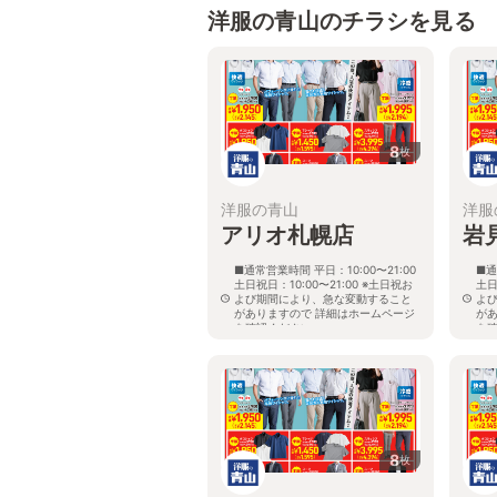
洋服の青山のチラシを見る
8
枚
洋服の青山
洋服
アリオ札幌店
岩
■通常営業時間 平日：10:00〜21:00
■通
土日祝日：10:00〜21:00 ※土日祝お
土日
よび期間により、急な変動すること
よ
がありますので 詳細はホームページ
が
を確認ください
を
北海道札幌市東区北七条東九丁目2番
北
20号 アリオ札幌３階
8
枚