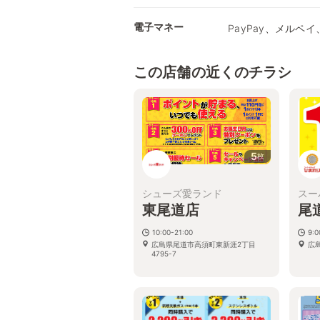
電子マネー
PayPay、メルペイ、
この店舗の近くのチラシ
5
枚
シューズ愛ランド
スー
東尾道店
尾
10:00-21:00
9:0
広島県尾道市高須町東新涯2丁目
広
4795-7