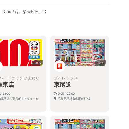
QuicPay、楽天Edy、iD
19
6
枚
枚
パードラッグひまわり
ダイレックス
道東店
東尾道
0-22:00
9:00～22:00
島県尾道市高須町４７９５－６
広島県尾道市東尾道17-2