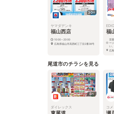
30
枚
ヤマダデンキ
EDI
福山西店
福
10:00～20:00
営
ー
広島県福山市高西町三丁目2番38号
い
広島
クロ
尾道市のチラシを見る
6
枚
ダイレックス
コメ
東尾道
瀬