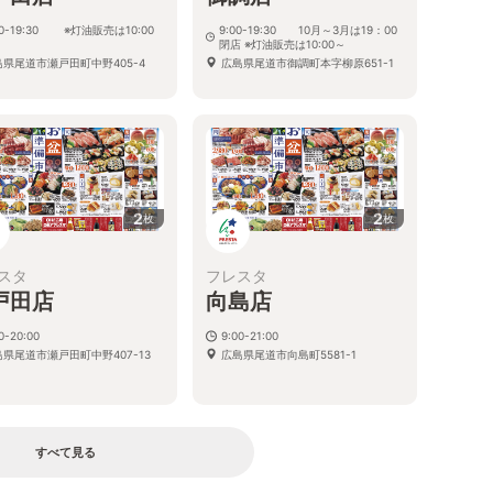
00-19:30 ※灯油販売は10:00
9:00-19:30 10月～3月は19：00
閉店 ※灯油販売は10:00～
島県尾道市瀬戸田町中野405-4
広島県尾道市御調町本字柳原651-1
2
2
枚
枚
スタ
フレスタ
戸田店
向島店
0-20:00
9:00-21:00
島県尾道市瀬戸田町中野407-13
広島県尾道市向島町5581-1
すべて見る