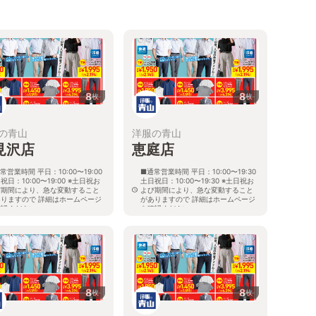
8
8
枚
枚
の青山
洋服の青山
見沢店
恵庭店
常営業時間 平日：10:00〜19:00
■通常営業時間 平日：10:00〜19:30
祝日：10:00〜19:00 ※土日祝お
土日祝日：10:00〜19:30 ※土日祝お
び期間により、急な変動すること
よび期間により、急な変動すること
ありますので 詳細はホームページ
がありますので 詳細はホームページ
確認ください
を確認ください
海道岩見沢市大和二条八丁目6番地
北海道恵庭市黄金南六丁目10番地の
5
8
8
枚
枚