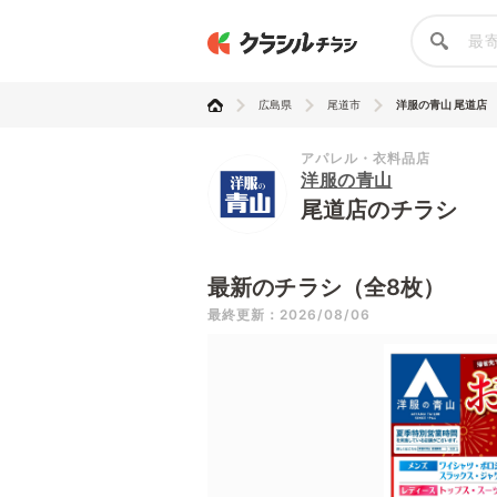
広島県
尾道市
洋服の青山 尾道店
アパレル・衣料品店
洋服の青山
尾道店のチラシ
最新のチラシ（全8枚）
最終更新：2026/08/06