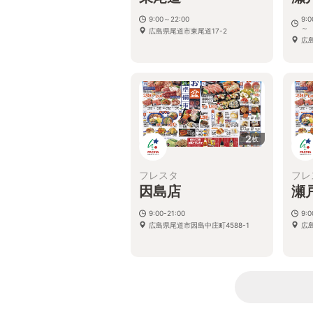
9:00～22:00
9:
～
広島県尾道市東尾道17-2
広
2
枚
フレスタ
フレ
因島店
瀬
9:00-21:00
9:0
広島県尾道市因島中庄町4588-1
広