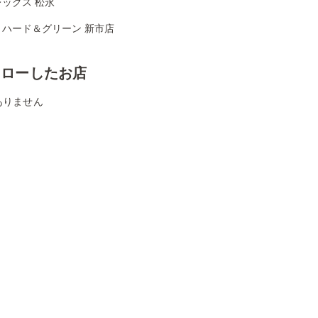
ックス 松永
リハード＆グリーン 新市店
ォローしたお店
ありません