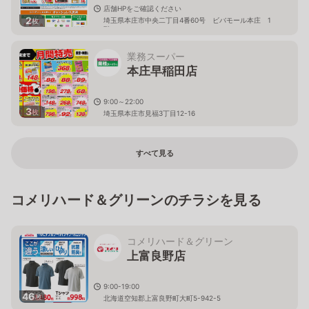
店舗HPをご確認ください
2
埼玉県本庄市中央二丁目4番60号 ビバモール本庄 1
枚
階
業務スーパー
本庄早稲田店
9:00～22:00
3
枚
埼玉県本庄市見福3丁目12-16
すべて見る
コメリハード＆グリーンのチラシを見る
コメリハード＆グリーン
上富良野店
9:00-19:00
46
枚
北海道空知郡上富良野町大町5-942-5