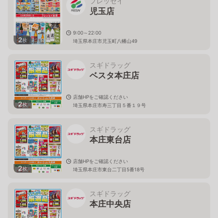
フレッセイ
児玉店
9:00～22:00
2
枚
埼玉県本庄市児玉町八幡山49
スギドラッグ
ベスタ本庄店
店舗HPをご確認ください
2
枚
埼玉県本庄市寿三丁目５番１９号
スギドラッグ
本庄東台店
店舗HPをご確認ください
2
枚
埼玉県本庄市東台二丁目5番18号
スギドラッグ
本庄中央店