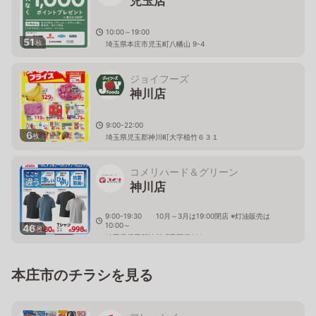
児玉店
10:00～19:00
51
枚
埼玉県本庄市児玉町八幡山 9-4
ジョイフーズ
神川店
9:00-22:00
6
枚
埼玉県児玉郡神川町大字植竹６３１
コメリハード＆グリーン
神川店
9:00-19:30 10月～3月は19:00閉店 ※灯油販売は
10:00～
46
枚
埼玉県児玉郡神川町元阿保669-1
本庄市のチラシを見る