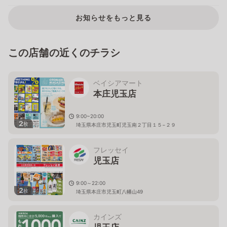
お知らせをもっと見る
この店舗の近くのチラシ
ベイシアマート
本庄児玉店
9:00~20:00
2
枚
埼玉県本庄市児玉町児玉南２丁目１５−２９
フレッセイ
児玉店
9:00～22:00
2
枚
埼玉県本庄市児玉町八幡山49
カインズ