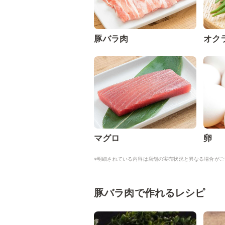
豚バラ肉
オク
マグロ
卵
※明細されている内容は店舗の実売状況と異なる場合がご
豚バラ肉で作れるレシピ