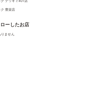
ク デッキィ401店
ク 豊栄店
ォローしたお店
ありません