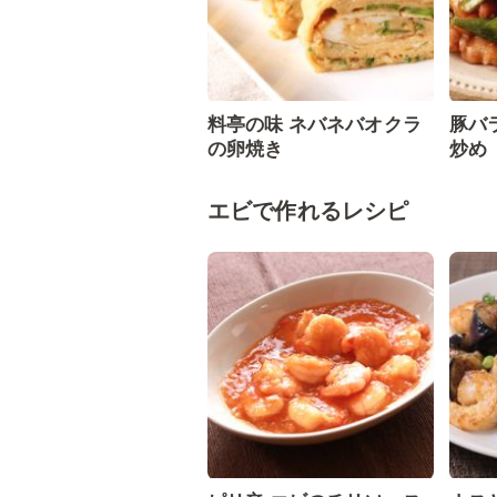
料亭の味 ネバネバオクラ
豚バ
の卵焼き
炒め
エビで作れるレシピ