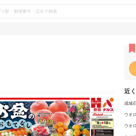
近
成城石
ウオロ
ウオロ