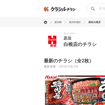
新潟県
新潟市南区
原信 白根店
スーパー
原信
白根店のチラシ
最新のチラシ（全2枚）
最終更新：2026/08/08