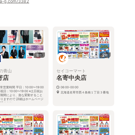
uha-g.com/3382
8
2
枚
枚
の青山
セイコーマート
寄店
名寄中央店
常営業時間 平日：10:00〜19:00
06:00-00:00
祝日：10:00〜19:00 ※土日祝お
北海道名寄市西４条南１丁目３番地
び期間により、急な変動すること
ありますので 詳細はホームページ
確認ください
海道名寄市西六条南九丁目1番62