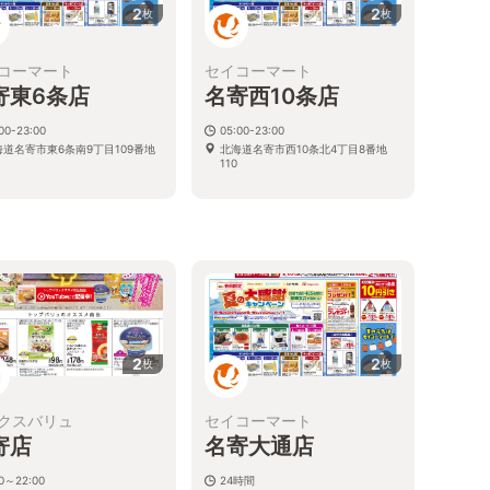
2
2
枚
枚
コーマート
セイコーマート
寄東6条店
名寄西10条店
00-23:00
05:00-23:00
海道名寄市東6条南9丁目109番地
北海道名寄市西10条北4丁目8番地
110
2
2
枚
枚
クスバリュ
セイコーマート
寄店
名寄大通店
00～22:00
24時間