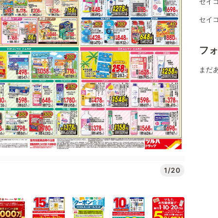
セイコ
セイ
フ
まだ
1/20