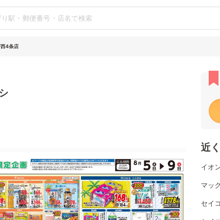
寄西4条店
シ
近
イオン
マッ
セイ