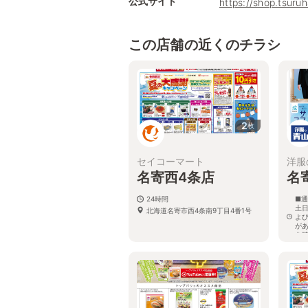
公式サイト
https://shop.tsur
この店舗の近くのチラシ
2
枚
セイコーマート
洋服
名寄西4条店
名
24時間
■通
土日
北海道名寄市西4条南9丁目4番1号
よ
が
を
北