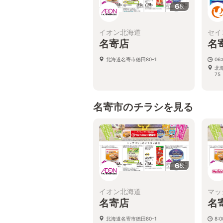
6
枚
イオン北海道
セイ
名寄店
名
北海道名寄市徳田80-1
06:
北
75
名寄市のチラシを見る
6
枚
イオン北海道
マッ
名寄店
名
北海道名寄市徳田80-1
8: