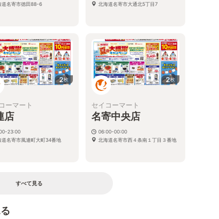
海道名寄市徳田88-6
北海道名寄市大通北5丁目7
2
2
枚
枚
コーマート
セイコーマート
連店
名寄中央店
00-23:00
06:00-00:00
海道名寄市風連町大町34番地
北海道名寄市西４条南１丁目３番地
すべて見る
見る