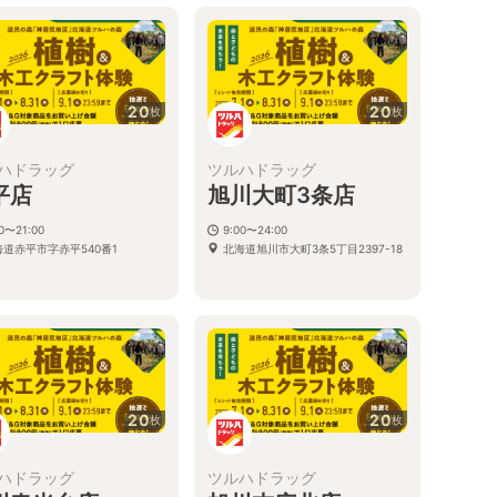
20
20
枚
枚
ハドラッグ
ツルハドラッグ
平店
旭川大町3条店
00〜21:00
9:00〜24:00
海道赤平市字赤平540番1
北海道旭川市大町3条5丁目2397-18
20
20
枚
枚
ハドラッグ
ツルハドラッグ