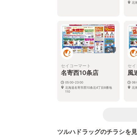
北
2
枚
セイコーマート
セイ
名寄西10条店
風
05:00-23:00
06:
北海道名寄市西10条北4丁目8番地
北
110
ツルハドラッグのチラシを