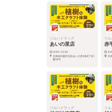
20
枚
ツルハドラッグ
ツル
あいの里店
赤
9:00〜22:00
9:
北海道札幌市北区あいの里2条6丁目1
北
番28号
20
枚
ツルハドラッグ
ツル